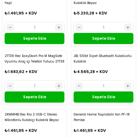
Yeşil
Kulaklık Beyaz
₺1.461,95 + KDV
₺5.230,28 + KDV
Sepete Ekle
Sepete Ekle
Kargo Bedava
Kargo Bedava
2TT38 ttec EasyDash Pro M MagSafe
JBL 510bt Siyah Bluetooth Kulaküstü
Uyumlu Araç içi Telefon Tutucu 2TT38
Kulaklık
₺1.683,62 + KDV
₺4.565,28 + KDV
Sepete Ekle
Sepete Ekle
Kargo Bedava
Kargo Bedava
2KMM14B ttec Rio 2 USB-C Stereo
General Home Taşınabilir fan PF-18
Mikrofonlu Kulakiçi Kulaklık Beyaz
Pembe
₺1.461,95 + KDV
₺1.461,95 + KDV