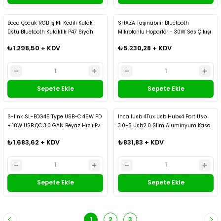
Kargo Bedava
Kargo Bedava
Bood Çocuk RGB Işıklı Kedili Kulak
SHAZA Taşınabilir Bluetooth
Üstü Bluetooth Kulaklık P47 Siyah
Mikrofonlu Hoparlör - 30W Ses Çıkışı
Siyah
₺1.298,50 + KDV
₺5.230,28 + KDV
Sepete Ekle
Sepete Ekle
Kargo Bedava
S-link SL-ECG45 Type USB-C 45W PD
Inca Iusb 4Tux Usb Hubx4 Port Usb
+ 18W USB QC 3.0 GAN Beyaz Hızlı Ev
3.0+3 Usb2.0 Slim Aluminyum Kasa
Şarj Adaptörü
₺1.683,62 + KDV
₺831,83 + KDV
Sepete Ekle
Sepete Ekle
1
2
3