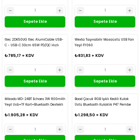
Sepete Ekle
Sepete Ekle
ttec 2DK50UG ttec AlumiCable USB-
Wexta Taşınabilir Masaüstü USB Fan
C - USB-C 30cm 65W PD/QC Hızlı
Yeşil FY060
Şarj/Data Kablosu Uzay Grisi Uzay
₺785,17 + KDV
₺831,83 + KDV
Grisi
Sepete Ekle
Sepete Ekle
Kargo Bedava
Kargo Bedava
Mikado MD-24BT Echoes 3W 800mAh
Bood Çocuk RGB Işıklı Kedili Kulak
Yeşil Usb+TF Kart+Bluetooth Destekli
Üstü Bluetooth Kulaklık P47 Pembe
Klasik Retro Müzik Kutusu
₺1.905,28 + KDV
₺1.298,50 + KDV