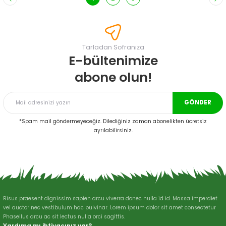
Tarladan Sofranıza
E-bültenimize
abone olun!
GÖNDER
*Spam mail göndermeyeceğiz. Dilediğiniz zaman abonelikten ücretsiz
ayrılabilirsiniz.
Risus praesent dignissim sapien arcu viverra donec nulla id id. Massa imperdiet
vel auctor nec vestibulum hac pulvinar. Lorem ipsum dolor sit amet consectetur
Phasellus arcu ac sit lectus nulla orci sagittis.
Yardıma mı ihtiyacınız var?