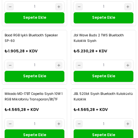
Sepete Ekle
Sepete Ekle
Kargo Bedava
Kargo Bedava
Bood RGB Işıklı Bluetooth Speaker
Jbl Wave Buds 2 TWS Bluetooth
SP-60
Kulaklık Siyah
₺1.905,28 + KDV
₺5.230,28 + KDV
Sepete Ekle
Sepete Ekle
Kargo Bedava
Kargo Bedava
Mikado MD-17BT Capella Siyah 10W 1
JBL 520bt Siyah Bluetooth Kulaküstü
RGB Mikrofonlu Transparan/Bt/TF
Kulaklık
Kart/Aux/Usb TWS 1800 mAh
₺4.565,28 + KDV
₺4.565,28 + KDV
Bataryalı Speaker
Sepete Ekle
Sepete Ekle