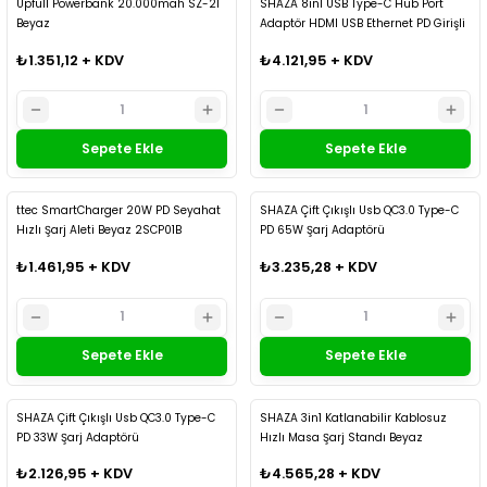
Upfull Powerbank 20.000mah SZ-21
SHAZA 8in1 USB Type-C Hub Port
Beyaz
Adaptör HDMI USB Ethernet PD Girişli
₺1.351,12 + KDV
₺4.121,95 + KDV
Sepete Ekle
Sepete Ekle
Kargo Bedava
Kargo Bedava
ttec SmartCharger 20W PD Seyahat
SHAZA Çift Çıkışlı Usb QC3.0 Type-C
Hızlı Şarj Aleti Beyaz 2SCP01B
PD 65W Şarj Adaptörü
₺1.461,95 + KDV
₺3.235,28 + KDV
Sepete Ekle
Sepete Ekle
Kargo Bedava
Kargo Bedava
SHAZA Çift Çıkışlı Usb QC3.0 Type-C
SHAZA 3in1 Katlanabilir Kablosuz
PD 33W Şarj Adaptörü
Hızlı Masa Şarj Standı Beyaz
₺2.126,95 + KDV
₺4.565,28 + KDV