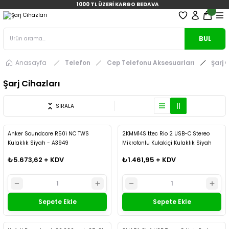
1000 TL ÜZERİ KARGO BEDAVA
BUL
Anasayfa
Telefon
Cep Telefonu Aksesuarları
Şarj 
Şarj Cihazları
SIRALA
Kargo Bedava
Kargo Bedava
Anker Soundcore R50i NC TWS
2KMM14S ttec Rio 2 USB-C Stereo
Kulaklık Siyah - A3949
Mikrofonlu Kulakiçi Kulaklık Siyah
₺5.673,62 + KDV
₺1.461,95 + KDV
Sepete Ekle
Sepete Ekle
Kargo Bedava
Kargo Bedava