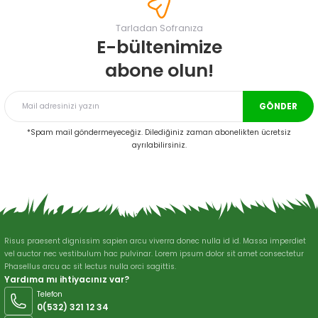
Görüş ve önerileriniz için teşekkür ederiz.
Tarladan Sofranıza
Ürün resmi kalitesiz, bozuk veya görüntülenemiyor.
E-bültenimize
Ürün açıklamasında eksik bilgiler bulunuyor.
abone olun!
Ürün bilgilerinde hatalar bulunuyor.
Ürün fiyatı diğer sitelerden daha pahalı.
GÖNDER
Bu ürüne benzer farklı alternatifler olmalı.
*Spam mail göndermeyeceğiz. Dilediğiniz zaman abonelikten ücretsiz
ayrılabilirsiniz.
Gönder
Risus praesent dignissim sapien arcu viverra donec nulla id id. Massa imperdiet
vel auctor nec vestibulum hac pulvinar. Lorem ipsum dolor sit amet consectetur
Phasellus arcu ac sit lectus nulla orci sagittis.
Yardıma mı ihtiyacınız var?
Telefon
0(532) 321 12 34