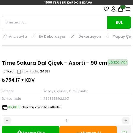
1000 TL ÜZERİ KARGO BEDAVA
BUL
Anasayfa
Ev Dekorasyon
Dekorasyon
Yapay Çiç
Time Sakura Dal Çiçek - Asorti - 90 cm
Stokta Var
Stok Kodu
24821
0 Yorum
₺764,17 + KDV
Kategori
Yapay Çiçekler
,
Tüm Ürünler
Barkod Kodu
7508558922201
917,00 TL
den başlayan taksitlerle!
Sepete Ekle
Hemen Al