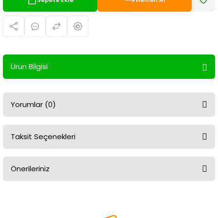
Ürün Bilgisi
Yorumlar (0)
Taksit Seçenekleri
Bu ürüne ilk yorumu siz yapın!
Önerileriniz
Yorum Yaz
Bu ürünün fiyat bilgisi, resim, ürün açıklamalarında ve diğer
konularda yetersiz gördüğünüz noktaları öneri formunu kullanarak
tarafımıza iletebilirsiniz.