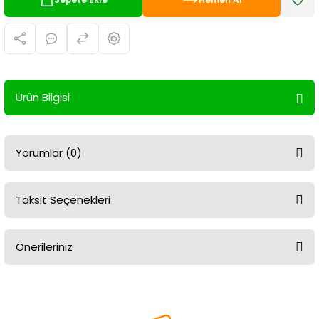
Ürün Bilgisi
Yorumlar (0)
Taksit Seçenekleri
Bu ürüne ilk yorumu siz yapın!
Önerileriniz
Yorum Yaz
Bu ürünün fiyat bilgisi, resim, ürün açıklamalarında ve diğer
konularda yetersiz gördüğünüz noktaları öneri formunu kullanarak
tarafımıza iletebilirsiniz.