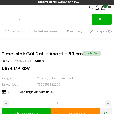
1000 TL ÜZERİ KARGO BEDAVA
BUL
Anasayfa
Ev Dekorasyon
Dekorasyon
Yapay Çiç
Time Islak Gül Dalı - Asorti - 50 cm
Stokta Var
Stok Kodu
24820
0 Yorum
₺834,17 + KDV
Kategori
Yapay Çiçekler
,
Tüm Ürünler
Barkod Kodu
7508558922200
1.001,00 TL
den başlayan taksitlerle!
Sepete Ekle
Hemen Al