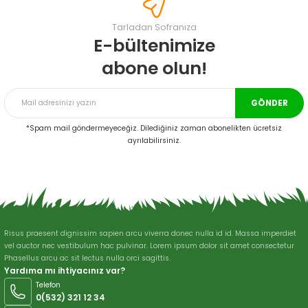
Görüş ve önerileriniz için teşekkür ederiz.
Tarladan Sofranıza
Ürün resmi kalitesiz, bozuk veya görüntülenemiyor.
E-bültenimize
Ürün açıklamasında eksik bilgiler bulunuyor.
abone olun!
Ürün bilgilerinde hatalar bulunuyor.
Ürün fiyatı diğer sitelerden daha pahalı.
GÖNDER
Bu ürüne benzer farklı alternatifler olmalı.
*Spam mail göndermeyeceğiz. Dilediğiniz zaman abonelikten ücretsiz
ayrılabilirsiniz.
Gönder
Risus praesent dignissim sapien arcu viverra donec nulla id id. Massa imperdiet
vel auctor nec vestibulum hac pulvinar. Lorem ipsum dolor sit amet consectetur
Phasellus arcu ac sit lectus nulla orci sagittis.
Yardıma mı ihtiyacınız var?
Telefon
0(532) 321 12 34