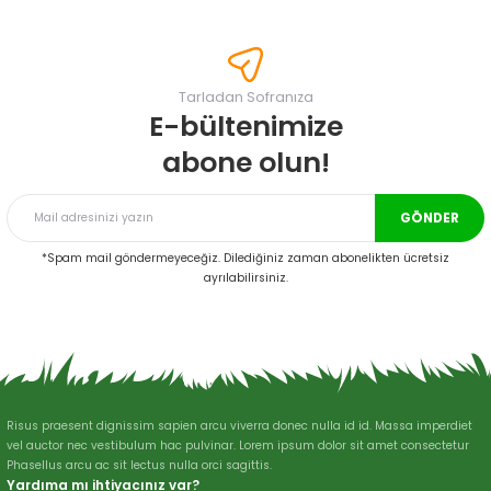
konularda yetersiz gördüğünüz noktaları öneri formunu kullanarak
tarafımıza iletebilirsiniz.
Görüş ve önerileriniz için teşekkür ederiz.
Tarladan Sofranıza
Ürün resmi kalitesiz, bozuk veya görüntülenemiyor.
E-bültenimize
Ürün açıklamasında eksik bilgiler bulunuyor.
abone olun!
Ürün bilgilerinde hatalar bulunuyor.
Ürün fiyatı diğer sitelerden daha pahalı.
GÖNDER
Bu ürüne benzer farklı alternatifler olmalı.
*Spam mail göndermeyeceğiz. Dilediğiniz zaman abonelikten ücretsiz
ayrılabilirsiniz.
Gönder
Risus praesent dignissim sapien arcu viverra donec nulla id id. Massa imperdiet
vel auctor nec vestibulum hac pulvinar. Lorem ipsum dolor sit amet consectetur
Phasellus arcu ac sit lectus nulla orci sagittis.
Yardıma mı ihtiyacınız var?