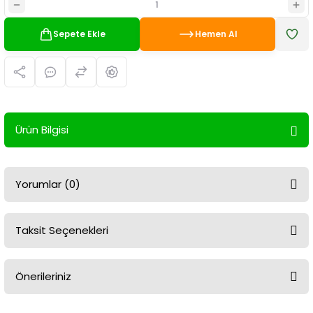
Sepete Ekle
Hemen Al
Ürün Bilgisi
Yorumlar (0)
Taksit Seçenekleri
Bu ürüne ilk yorumu siz yapın!
Önerileriniz
Yorum Yaz
Bu ürünün fiyat bilgisi, resim, ürün açıklamalarında ve diğer