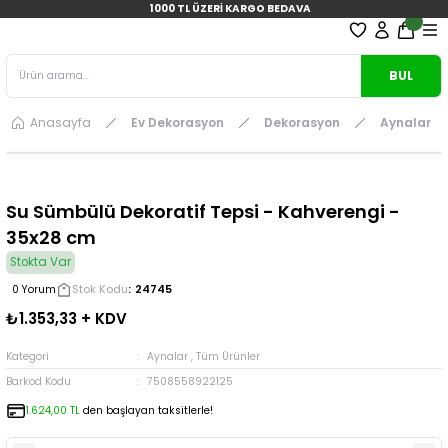
1000 TL ÜZERİ KARGO BEDAVA
BUL
Anasayfa
Ev Dekorasyon
Dekorasyon
Aynalar
Su Sümbülü Dekoratif Tepsi - Kahverengi -
35x28 cm
Stokta Var
Stok Kodu
24745
0 Yorum
₺1.353,33 + KDV
Kategori
Aynalar
,
Tüm Ürünler
Barkod Kodu
7508558922125
1.624,00 TL
den başlayan taksitlerle!