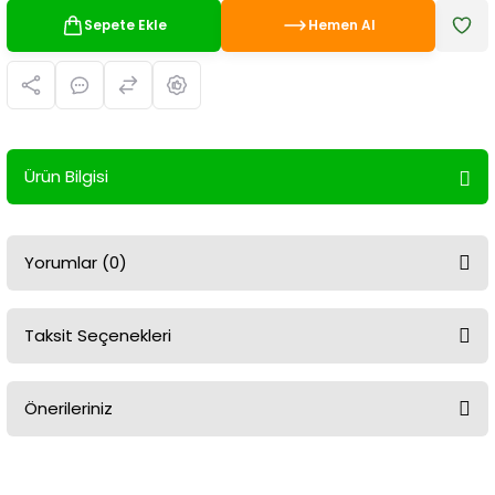
Sepete Ekle
Hemen Al
Ürün Bilgisi
Yorumlar (0)
Taksit Seçenekleri
Bu ürüne ilk yorumu siz yapın!
Önerileriniz
Yorum Yaz
Bu ürünün fiyat bilgisi, resim, ürün açıklamalarında ve diğer
konularda yetersiz gördüğünüz noktaları öneri formunu kullanarak