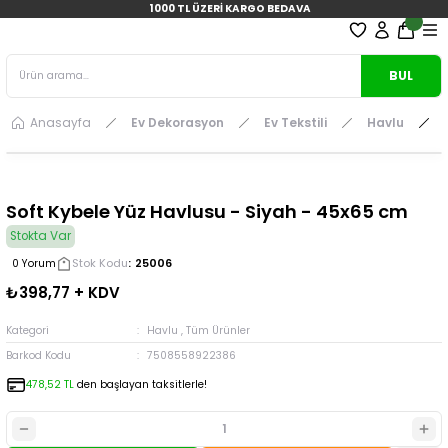
1000 TL ÜZERİ KARGO BEDAVA
BUL
Anasayfa
Ev Dekorasyon
Ev Tekstili
Havlu
Soft Kybele Yüz Havlusu - Siyah - 45x65 cm
Stokta Var
Stok Kodu
25006
0 Yorum
₺398,77 + KDV
Kategori
Havlu
,
Tüm Ürünler
Barkod Kodu
7508558922386
478,52 TL
den başlayan taksitlerle!