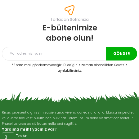
tarafımıza iletebilirsiniz.
Görüş ve önerileriniz için teşekkür ederiz.
Tarladan Sofranıza
Ürün resmi kalitesiz, bozuk veya görüntülenemiyor.
E-bültenimize
Ürün açıklamasında eksik bilgiler bulunuyor.
abone olun!
Ürün bilgilerinde hatalar bulunuyor.
Ürün fiyatı diğer sitelerden daha pahalı.
GÖNDER
Bu ürüne benzer farklı alternatifler olmalı.
*Spam mail göndermeyeceğiz. Dilediğiniz zaman abonelikten ücretsiz
ayrılabilirsiniz.
Gönder
Risus praesent dignissim sapien arcu viverra donec nulla id id. Massa imperdiet
vel auctor nec vestibulum hac pulvinar. Lorem ipsum dolor sit amet consectetur
Phasellus arcu ac sit lectus nulla orci sagittis.
Yardıma mı ihtiyacınız var?
Telefon