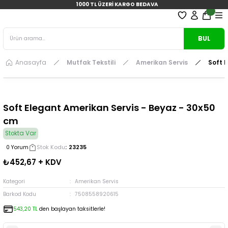
1000 TL ÜZERİ KARGO BEDAVA
BUL
Anasayfa
Mutfak Tekstili
Amerikan Servis
Soft 
Soft Elegant Amerikan Servis - Beyaz - 30x50
cm
Stokta Var
Stok Kodu
23235
0 Yorum
₺452,67 + KDV
Kategori
Amerikan Servis
Barkod Kodu
7508558920615
543,20 TL
den başlayan taksitlerle!