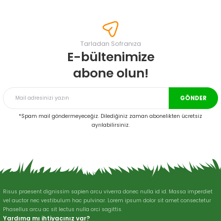
konularda yetersiz gördüğünüz noktaları öneri formunu kullanarak
tarafımıza iletebilirsiniz.
Görüş ve önerileriniz için teşekkür ederiz.
Tarladan Sofranıza
Ürün resmi kalitesiz, bozuk veya görüntülenemiyor.
E-bültenimize
Ürün açıklamasında eksik bilgiler bulunuyor.
abone olun!
Ürün bilgilerinde hatalar bulunuyor.
Ürün fiyatı diğer sitelerden daha pahalı.
GÖNDER
Bu ürüne benzer farklı alternatifler olmalı.
*Spam mail göndermeyeceğiz. Dilediğiniz zaman abonelikten ücretsiz
ayrılabilirsiniz.
Gönder
Risus praesent dignissim sapien arcu viverra donec nulla id id. Massa imperdiet
vel auctor nec vestibulum hac pulvinar. Lorem ipsum dolor sit amet consectetur
Phasellus arcu ac sit lectus nulla orci sagittis.
Yardıma mı ihtiyacınız var?