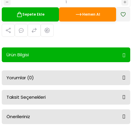
Sepete Ekle
Hemen Al
Ürün Bilgisi
Yorumlar (0)
Taksit Seçenekleri
Bu ürüne ilk yorumu siz yapın!
Önerileriniz
Yorum Yaz
Bu ürünün fiyat bilgisi, resim, ürün açıklamalarında ve diğer