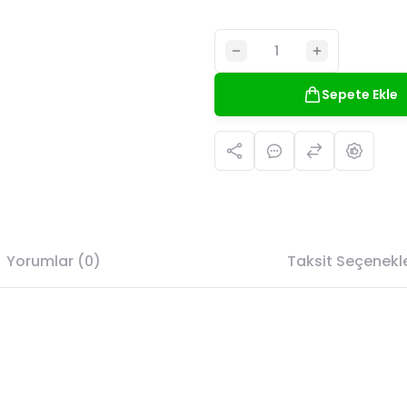
Sepete Ekle
Yorumlar (0)
Taksit Seçenekle
da yetersiz gördüğünüz noktaları öneri formunu kullanarak tarafımıza il
Bu ürüne ilk yorumu siz yapın!