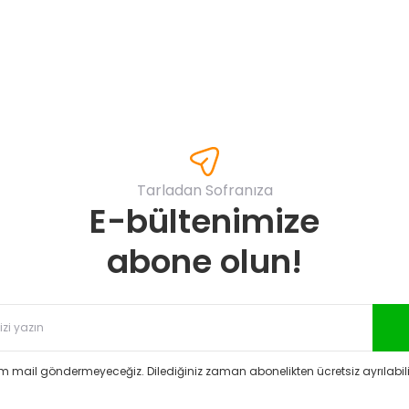
Yorum Yaz
Tarladan Sofranıza
E-bültenimize
Gönder
abone olun!
 mail göndermeyeceğiz. Dilediğiniz zaman abonelikten ücretsiz ayrılabilir