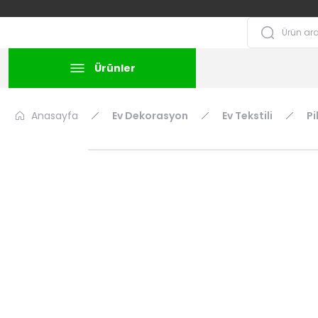
Ürünler
Anasayfa
Ev Dekorasyon
Ev Tekstili
Pi