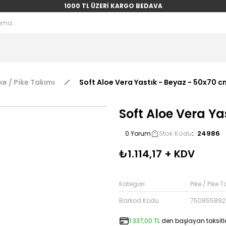
1000 TL ÜZERİ KARGO BEDAVA
ke / Pike Takımı
Soft Aloe Vera Yastık - Beyaz - 50x70 c
Soft Aloe Vera Ya
Stok Kodu
24986
0 Yorum
₺1.114,17 + KDV
Kategori
Pike / Pike 
Barkod Kodu
750855892
1.337,00 TL
den başlayan taksitle