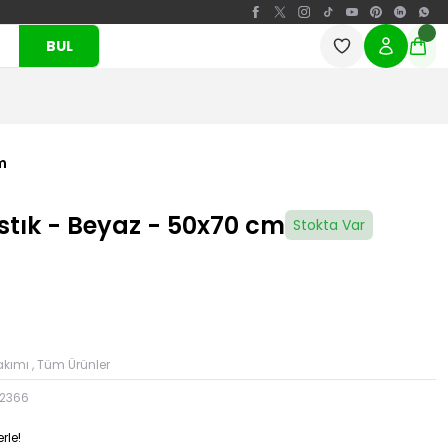
BUL
m
stık - Beyaz - 50x70 cm
Stokta Var
Takımı
,
Tüm Ürünler
2366
rle!