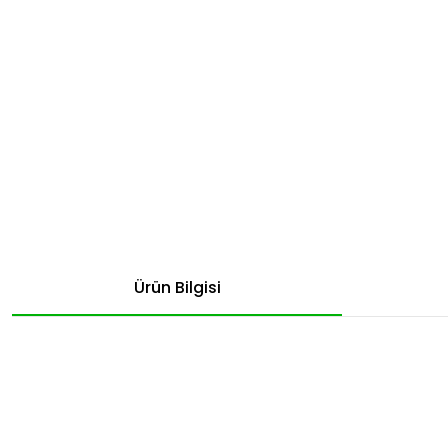
Ürün Bilgisi
Bu ürünün fiyat bilgisi, resim, ürün açıklamalarında ve diğer konular
Görüş ve önerileriniz için teşekkür ederiz.