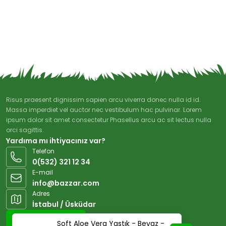
Risus praesent dignissim sapien arcu viverra donec nulla id id.
Massa imperdiet vel auctor nec vestibulum hac pulvinar. Lorem
ipsum dolor sit amet consectetur Phasellus arcu ac sit lectus nulla
orci sagittis.
Yardıma mı ihtiyacınız var?
Telefon
0(532) 321 12 34
E-mail
info@bazzar.com
Adres
İstabul / Üsküdar
Google Maps
Soft Aloe Vera Yastık - Beyaz -