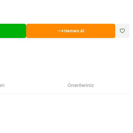
Hemen Al
ri
Önerileriniz
etebilirsiniz.