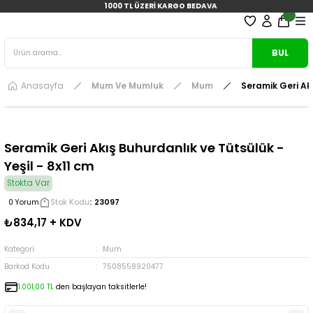
1000 TL ÜZERİ KARGO BEDAVA
BUL
Anasayfa
Mum Ve Mumluk
Mum
Seramik Geri Akı
Seramik Geri Akış Buhurdanlık ve Tütsülük -
Yeşil - 8x11 cm
Stokta Var
Stok Kodu
23097
0 Yorum
₺834,17 + KDV
Kategori
Mum
Barkod Kodu
7508558920477
1.001,00 TL
den başlayan taksitlerle!