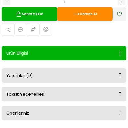
Sepete Ekle
Hemen Al
Ürün Bilgisi
Yorumlar (0)
Taksit Seçenekleri
Bu ürüne ilk yorumu siz yapın!
Önerileriniz
Yorum Yaz
Bu ürünün fiyat bilgisi, resim, ürün açıklamalarında ve diğer