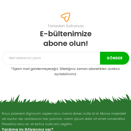
konularda yetersiz gördüğünüz noktaları öneri formunu kullanarak
tarafımıza iletebilirsiniz.
Görüş ve önerileriniz için teşekkür ederiz.
Tarladan Sofranıza
Ürün resmi kalitesiz, bozuk veya görüntülenemiyor.
E-bültenimize
Ürün açıklamasında eksik bilgiler bulunuyor.
abone olun!
Ürün bilgilerinde hatalar bulunuyor.
Ürün fiyatı diğer sitelerden daha pahalı.
GÖNDER
Bu ürüne benzer farklı alternatifler olmalı.
*Spam mail göndermeyeceğiz. Dilediğiniz zaman abonelikten ücretsiz
ayrılabilirsiniz.
Gönder
Risus praesent dignissim sapien arcu viverra donec nulla id id. Massa imperdiet
vel auctor nec vestibulum hac pulvinar. Lorem ipsum dolor sit amet consectetur
Phasellus arcu ac sit lectus nulla orci sagittis.
Yardıma mı ihtiyacınız var?