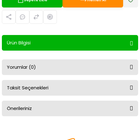
Ürün Bilgisi
Yorumlar (0)
Taksit Seçenekleri
Bu ürüne ilk yorumu siz yapın!
Önerileriniz
Yorum Yaz
Bu ürünün fiyat bilgisi, resim, ürün açıklamalarında ve diğer
konularda yetersiz gördüğünüz noktaları öneri formunu kullanarak
tarafımıza iletebilirsiniz.