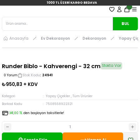
1000 TL ÜZERİ KARGO BEDAVA
BUL
Anasayfa
Ev Dekorasyon
Dekorasyon
Yapay Çiç
Runder Biblo - Kahverengi - 32 cm
Stokta Var
Stok Kodu
24941
0 Yorum
₺950,83 + KDV
Kategori
Yapay Çiçekler
,
Tüm Ürünler
Barkod Kodu
7508558922321
1.141,00 TL
den başlayan taksitlerle!
Sepete Ekle
Hemen Al