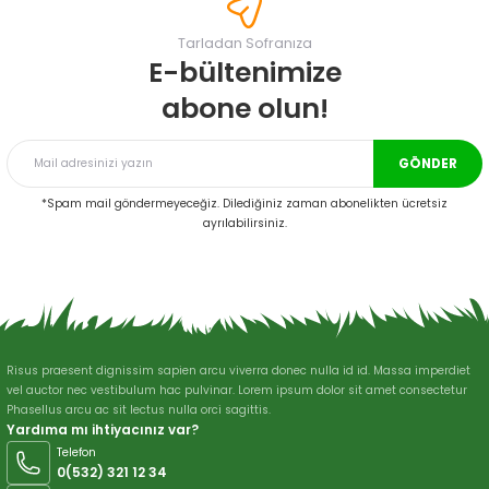
Görüş ve önerileriniz için teşekkür ederiz.
Tarladan Sofranıza
Ürün resmi kalitesiz, bozuk veya görüntülenemiyor.
E-bültenimize
Ürün açıklamasında eksik bilgiler bulunuyor.
abone olun!
Ürün bilgilerinde hatalar bulunuyor.
Ürün fiyatı diğer sitelerden daha pahalı.
GÖNDER
Bu ürüne benzer farklı alternatifler olmalı.
*Spam mail göndermeyeceğiz. Dilediğiniz zaman abonelikten ücretsiz
ayrılabilirsiniz.
Gönder
Risus praesent dignissim sapien arcu viverra donec nulla id id. Massa imperdiet
vel auctor nec vestibulum hac pulvinar. Lorem ipsum dolor sit amet consectetur
Phasellus arcu ac sit lectus nulla orci sagittis.
Yardıma mı ihtiyacınız var?
Telefon
0(532) 321 12 34