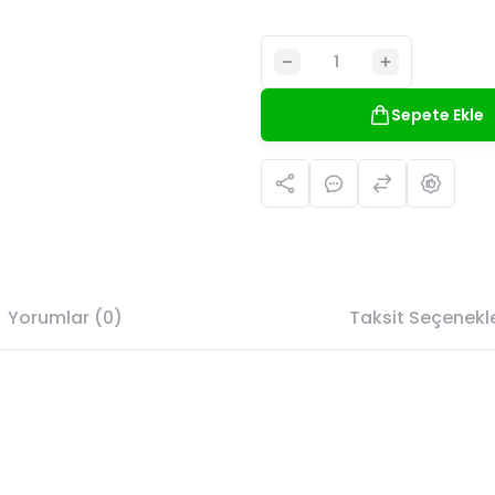
Sepete Ekle
Yorumlar (0)
Taksit Seçenekle
da yetersiz gördüğünüz noktaları öneri formunu kullanarak tarafımıza il
Bu ürüne ilk yorumu siz yapın!