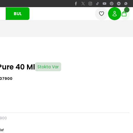
BUL
Pure 40 Ml
Stokta Var
07900
7900
le!