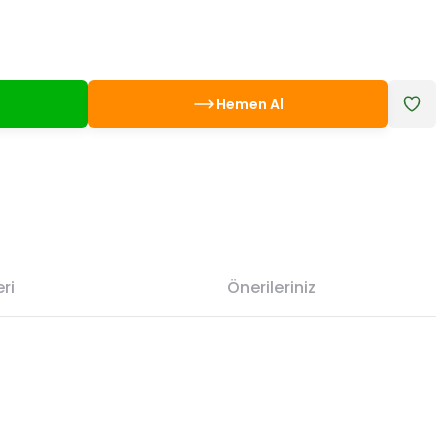
Hemen Al
ri
Önerileriniz
etebilirsiniz.