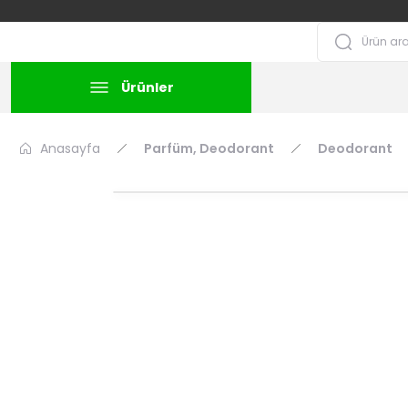
Ürünler
Anasayfa
Parfüm, Deodorant
Deodorant