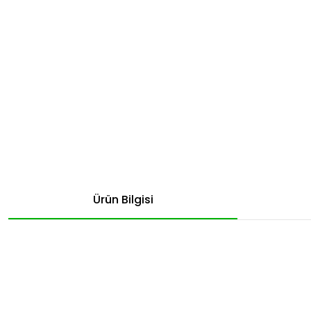
Ürün Bilgisi
Bu ürünün fiyat bilgisi, resim, ürün açıklamalarında ve diğer konular
Görüş ve önerileriniz için teşekkür ederiz.