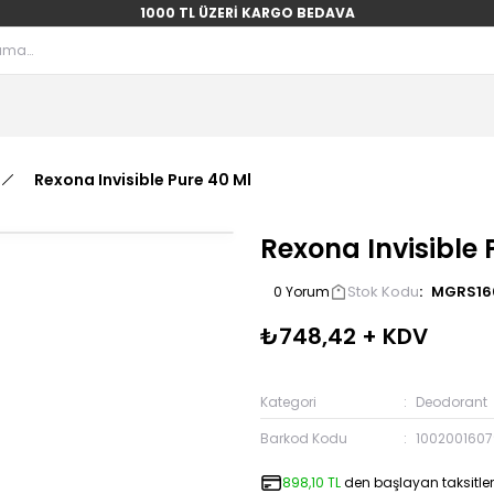
1000 TL ÜZERİ KARGO BEDAVA
Rexona Invisible Pure 40 Ml
Rexona Invisible 
Stok Kodu
MGRS16
0 Yorum
₺748,42 + KDV
Kategori
Deodorant
Barkod Kodu
100200160
898,10 TL
den başlayan taksitler