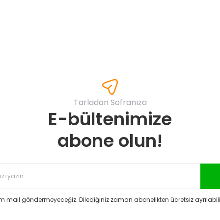
Yorum Yaz
Tarladan Sofranıza
E-bültenimize
Gönder
abone olun!
 mail göndermeyeceğiz. Dilediğiniz zaman abonelikten ücretsiz ayrılabilir