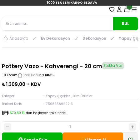
1000 TL ÜZERİ KARGO BEDAVA
BUL
Anasayfa
Ev Dekorasyon
Dekorasyon
Yapay Çiç
Pottery Vazo - Kahverengi - 20 cm
Stokta Var
Stok Kodu
24835
0 Yorum
₺1.309,00 + KDV
Kategori
Yapay Çiçekler
,
Tüm Ürünler
Barkod Kodu
7508558922215
1.570,80 TL
den başlayan taksitlerle!
Sepete Ekle
Hemen Al