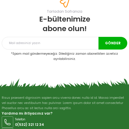
Görüş ve önerileriniz için teşekkür ederiz.
Tarladan Sofranıza
Ürün resmi kalitesiz, bozuk veya görüntülenemiyor.
E-bültenimize
Ürün açıklamasında eksik bilgiler bulunuyor.
abone olun!
Ürün bilgilerinde hatalar bulunuyor.
Ürün fiyatı diğer sitelerden daha pahalı.
GÖNDER
Bu ürüne benzer farklı alternatifler olmalı.
*Spam mail göndermeyeceğiz. Dilediğiniz zaman abonelikten ücretsiz
ayrılabilirsiniz.
Gönder
Risus praesent dignissim sapien arcu viverra donec nulla id id. Massa imperdiet
vel auctor nec vestibulum hac pulvinar. Lorem ipsum dolor sit amet consectetur
Phasellus arcu ac sit lectus nulla orci sagittis.
Yardıma mı ihtiyacınız var?
Telefon
0(532) 321 12 34