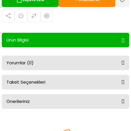
Ürün Bilgisi
Yorumlar (0)
Taksit Seçenekleri
Bu ürüne ilk yorumu siz yapın!
Önerileriniz
Yorum Yaz
Bu ürünün fiyat bilgisi, resim, ürün açıklamalarında ve diğer
konularda yetersiz gördüğünüz noktaları öneri formunu kullanarak
tarafımıza iletebilirsiniz.