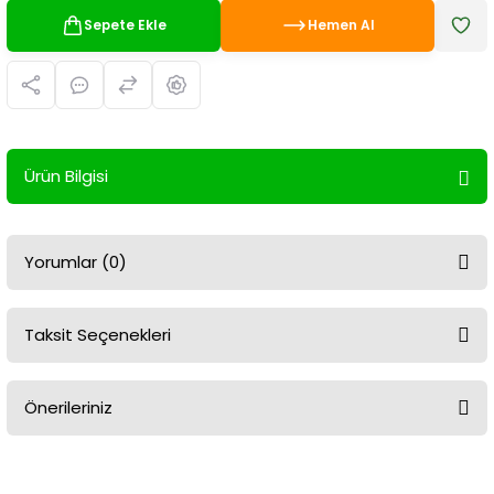
Sepete Ekle
Hemen Al
Ürün Bilgisi
Yorumlar (0)
Taksit Seçenekleri
Bu ürüne ilk yorumu siz yapın!
Önerileriniz
Yorum Yaz
Bu ürünün fiyat bilgisi, resim, ürün açıklamalarında ve diğer
konularda yetersiz gördüğünüz noktaları öneri formunu kullanarak