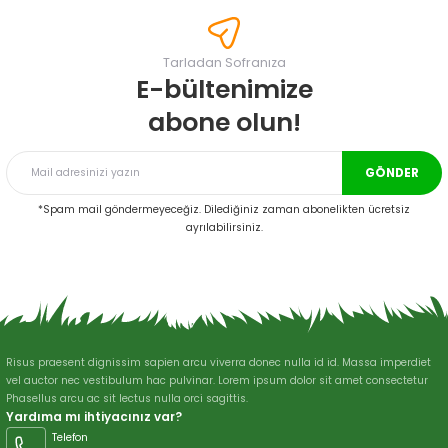
tarafımıza iletebilirsiniz.
Görüş ve önerileriniz için teşekkür ederiz.
Tarladan Sofranıza
Ürün resmi kalitesiz, bozuk veya görüntülenemiyor.
E-bültenimize
Ürün açıklamasında eksik bilgiler bulunuyor.
abone olun!
Ürün bilgilerinde hatalar bulunuyor.
Ürün fiyatı diğer sitelerden daha pahalı.
GÖNDER
Bu ürüne benzer farklı alternatifler olmalı.
*Spam mail göndermeyeceğiz. Dilediğiniz zaman abonelikten ücretsiz
ayrılabilirsiniz.
Gönder
Risus praesent dignissim sapien arcu viverra donec nulla id id. Massa imperdiet
vel auctor nec vestibulum hac pulvinar. Lorem ipsum dolor sit amet consectetur
Phasellus arcu ac sit lectus nulla orci sagittis.
Yardıma mı ihtiyacınız var?
Telefon