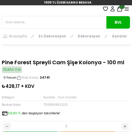
1000 TL ÜZERİ KARGO BEDAVA
BUL
Anasayfa
Ev Dekorasyon
Dekorasyon
Aynalar
Pine Forest Spreyli Cam Şişe Kolonya - 100 ml
Stokta Var
Stok Kodu
24741
0 Yorum
₺428,17 + KDV
Kategori
Aynalar
,
Tüm Ürünler
Barkod Kodu
7508558922121
513,80 TL
den başlayan taksitlerle!