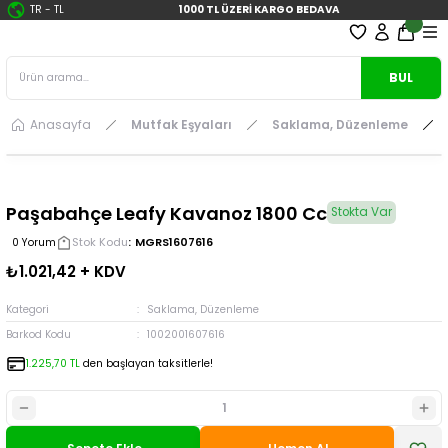
TR
-
TL
1000 TL ÜZERİ KARGO BEDAVA
BUL
Anasayfa
Mutfak Eşyaları
Saklama, Düzenleme
Paşabahçe Leafy Kavanoz 1800 Cc
Stokta Var
Stok Kodu
MGRS1607616
0 Yorum
₺1.021,42 + KDV
Kategori
Saklama, Düzenleme
Barkod Kodu
1002001607616
1.225,70 TL
den başlayan taksitlerle!