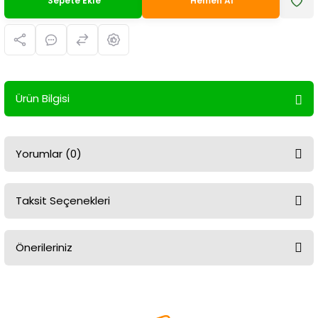
Sepete Ekle
Hemen Al
Ürün Bilgisi
Yorumlar (0)
Taksit Seçenekleri
Bu ürüne ilk yorumu siz yapın!
Önerileriniz
Yorum Yaz
Bu ürünün fiyat bilgisi, resim, ürün açıklamalarında ve diğer
konularda yetersiz gördüğünüz noktaları öneri formunu kullanarak
tarafımıza iletebilirsiniz.