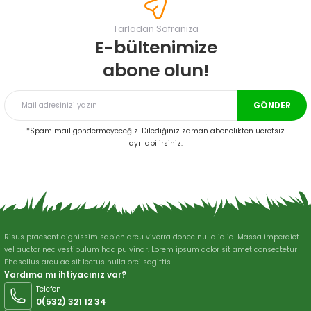
Görüş ve önerileriniz için teşekkür ederiz.
Tarladan Sofranıza
Ürün resmi kalitesiz, bozuk veya görüntülenemiyor.
E-bültenimize
Ürün açıklamasında eksik bilgiler bulunuyor.
abone olun!
Ürün bilgilerinde hatalar bulunuyor.
Ürün fiyatı diğer sitelerden daha pahalı.
GÖNDER
Bu ürüne benzer farklı alternatifler olmalı.
*Spam mail göndermeyeceğiz. Dilediğiniz zaman abonelikten ücretsiz
ayrılabilirsiniz.
Gönder
Risus praesent dignissim sapien arcu viverra donec nulla id id. Massa imperdiet
vel auctor nec vestibulum hac pulvinar. Lorem ipsum dolor sit amet consectetur
Phasellus arcu ac sit lectus nulla orci sagittis.
Yardıma mı ihtiyacınız var?
Telefon
0(532) 321 12 34