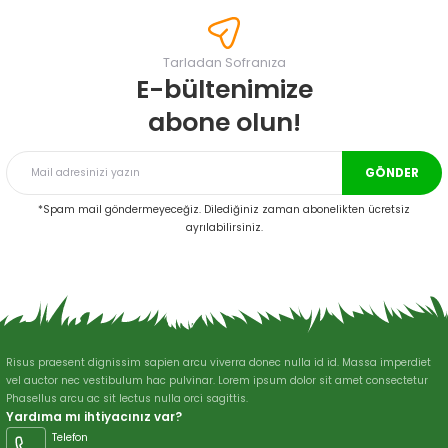
tarafımıza iletebilirsiniz.
Görüş ve önerileriniz için teşekkür ederiz.
Tarladan Sofranıza
Ürün resmi kalitesiz, bozuk veya görüntülenemiyor.
E-bültenimize
Ürün açıklamasında eksik bilgiler bulunuyor.
abone olun!
Ürün bilgilerinde hatalar bulunuyor.
Ürün fiyatı diğer sitelerden daha pahalı.
GÖNDER
Bu ürüne benzer farklı alternatifler olmalı.
*Spam mail göndermeyeceğiz. Dilediğiniz zaman abonelikten ücretsiz
ayrılabilirsiniz.
Gönder
Risus praesent dignissim sapien arcu viverra donec nulla id id. Massa imperdiet
vel auctor nec vestibulum hac pulvinar. Lorem ipsum dolor sit amet consectetur
Phasellus arcu ac sit lectus nulla orci sagittis.
Yardıma mı ihtiyacınız var?
Telefon