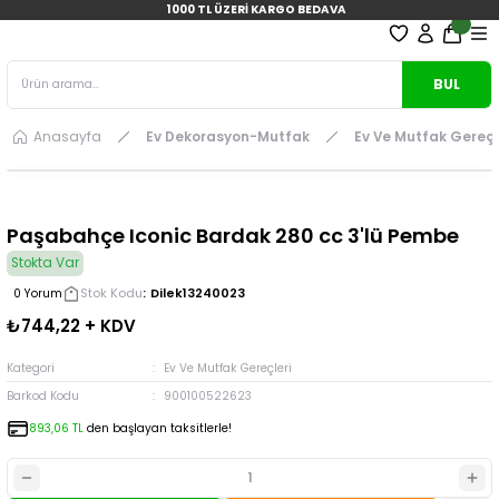
1000 TL ÜZERİ KARGO BEDAVA
BUL
Anasayfa
Ev Dekorasyon-Mutfak
Ev Ve Mutfak Gereçl
Paşabahçe Iconic Bardak 280 cc 3'lü Pembe
Stokta Var
Stok Kodu
Dilek13240023
0 Yorum
₺744,22 + KDV
Kategori
Ev Ve Mutfak Gereçleri
Barkod Kodu
900100522623
893,06 TL
den başlayan taksitlerle!