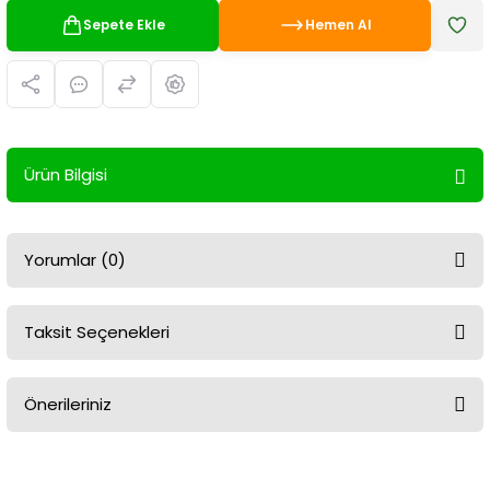
Sepete Ekle
Hemen Al
Ürün Bilgisi
Yorumlar (0)
Taksit Seçenekleri
Bu ürüne ilk yorumu siz yapın!
Önerileriniz
Yorum Yaz
Bu ürünün fiyat bilgisi, resim, ürün açıklamalarında ve diğer
konularda yetersiz gördüğünüz noktaları öneri formunu kullanarak