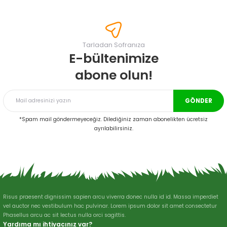
konularda yetersiz gördüğünüz noktaları öneri formunu kullanarak
tarafımıza iletebilirsiniz.
Görüş ve önerileriniz için teşekkür ederiz.
Tarladan Sofranıza
Ürün resmi kalitesiz, bozuk veya görüntülenemiyor.
E-bültenimize
Ürün açıklamasında eksik bilgiler bulunuyor.
abone olun!
Ürün bilgilerinde hatalar bulunuyor.
Ürün fiyatı diğer sitelerden daha pahalı.
GÖNDER
Bu ürüne benzer farklı alternatifler olmalı.
*Spam mail göndermeyeceğiz. Dilediğiniz zaman abonelikten ücretsiz
ayrılabilirsiniz.
Gönder
Risus praesent dignissim sapien arcu viverra donec nulla id id. Massa imperdiet
vel auctor nec vestibulum hac pulvinar. Lorem ipsum dolor sit amet consectetur
Phasellus arcu ac sit lectus nulla orci sagittis.
Yardıma mı ihtiyacınız var?