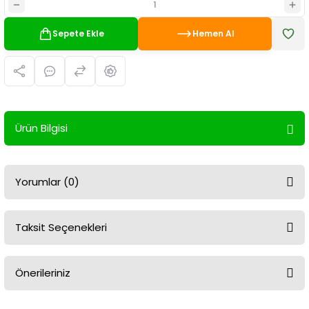
Sepete Ekle
Hemen Al
Ürün Bilgisi
Yorumlar (0)
Taksit Seçenekleri
Bu ürüne ilk yorumu siz yapın!
Önerileriniz
Yorum Yaz
Bu ürünün fiyat bilgisi, resim, ürün açıklamalarında ve diğer