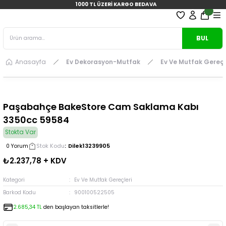
1000 TL ÜZERİ KARGO BEDAVA
BUL
Anasayfa
Ev Dekorasyon-Mutfak
Ev Ve Mutfak Gereçl
Paşabahçe BakeStore Cam Saklama Kabı
3350cc 59584
Stokta Var
Stok Kodu
Dilek13239905
0 Yorum
₺2.237,78 + KDV
Kategori
Ev Ve Mutfak Gereçleri
Barkod Kodu
900100522505
2.685,34 TL
den başlayan taksitlerle!