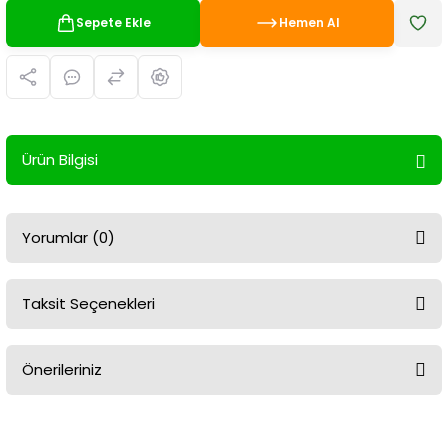
Sepete Ekle
Hemen Al
Ürün Bilgisi
Yorumlar (0)
Taksit Seçenekleri
Bu ürüne ilk yorumu siz yapın!
Önerileriniz
Yorum Yaz
Bu ürünün fiyat bilgisi, resim, ürün açıklamalarında ve diğer
konularda yetersiz gördüğünüz noktaları öneri formunu kullanarak