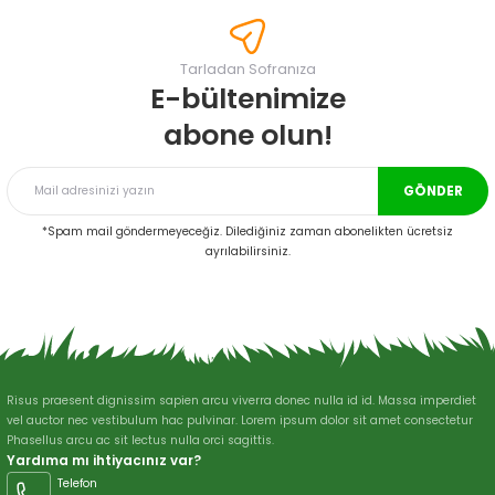
tarafımıza iletebilirsiniz.
Görüş ve önerileriniz için teşekkür ederiz.
Tarladan Sofranıza
Ürün resmi kalitesiz, bozuk veya görüntülenemiyor.
E-bültenimize
Ürün açıklamasında eksik bilgiler bulunuyor.
abone olun!
Ürün bilgilerinde hatalar bulunuyor.
Ürün fiyatı diğer sitelerden daha pahalı.
GÖNDER
Bu ürüne benzer farklı alternatifler olmalı.
*Spam mail göndermeyeceğiz. Dilediğiniz zaman abonelikten ücretsiz
ayrılabilirsiniz.
Gönder
Risus praesent dignissim sapien arcu viverra donec nulla id id. Massa imperdiet
vel auctor nec vestibulum hac pulvinar. Lorem ipsum dolor sit amet consectetur
Phasellus arcu ac sit lectus nulla orci sagittis.
Yardıma mı ihtiyacınız var?
Telefon