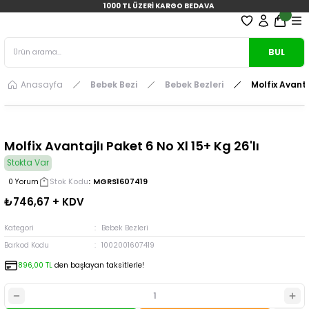
1000 TL ÜZERİ KARGO BEDAVA
BUL
Anasayfa
Bebek Bezi
Bebek Bezleri
Molfix Avanta
Molfix Avantajlı Paket 6 No Xl 15+ Kg 26'lı
Stokta Var
Stok Kodu
MGRS1607419
0 Yorum
₺746,67 + KDV
Kategori
Bebek Bezleri
Barkod Kodu
1002001607419
896,00 TL
den başlayan taksitlerle!