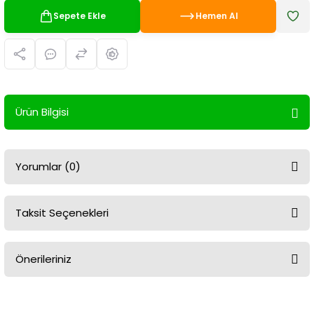
Sepete Ekle
Hemen Al
Ürün Bilgisi
Yorumlar (0)
Taksit Seçenekleri
Bu ürüne ilk yorumu siz yapın!
Önerileriniz
Yorum Yaz
Bu ürünün fiyat bilgisi, resim, ürün açıklamalarında ve diğer
konularda yetersiz gördüğünüz noktaları öneri formunu kullanarak