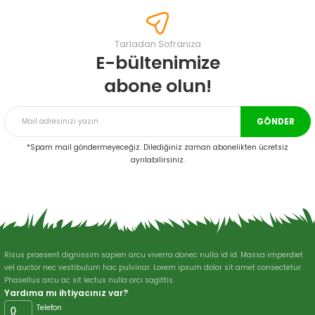
tarafımıza iletebilirsiniz.
Görüş ve önerileriniz için teşekkür ederiz.
Tarladan Sofranıza
Ürün resmi kalitesiz, bozuk veya görüntülenemiyor.
E-bültenimize
Ürün açıklamasında eksik bilgiler bulunuyor.
abone olun!
Ürün bilgilerinde hatalar bulunuyor.
Ürün fiyatı diğer sitelerden daha pahalı.
GÖNDER
Bu ürüne benzer farklı alternatifler olmalı.
*Spam mail göndermeyeceğiz. Dilediğiniz zaman abonelikten ücretsiz
ayrılabilirsiniz.
Gönder
Risus praesent dignissim sapien arcu viverra donec nulla id id. Massa imperdiet
vel auctor nec vestibulum hac pulvinar. Lorem ipsum dolor sit amet consectetur
Phasellus arcu ac sit lectus nulla orci sagittis.
Yardıma mı ihtiyacınız var?
Telefon