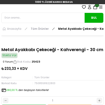
1000 TL ÜZERİ KARGO BEDAVA
BUL
Anasayfa
Tüm Ürünler
Metal Ayakkabı Çekeceği - Kah
Metal Ayakkabı Çekeceği - Kahverengi - 30 cm
Stokta Var
Stok Kodu
25423
0 Yorum
₺233,33 + KDV
Kategori
Tüm Ürünler
Barkod Kodu
7508558922803
280,00 TL
den başlayan taksitlerle!