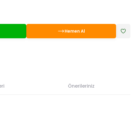
Hemen Al
ri
Önerileriniz
etebilirsiniz.