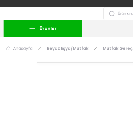
Ürünler
Anasayfa
Beyaz Eşya/Mutfak
Mutfak Gereçl