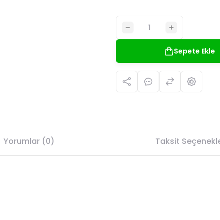
Sepete Ekle
Yorumlar (0)
Taksit Seçenekle
da yetersiz gördüğünüz noktaları öneri formunu kullanarak tarafımıza il
Bu ürüne ilk yorumu siz yapın!