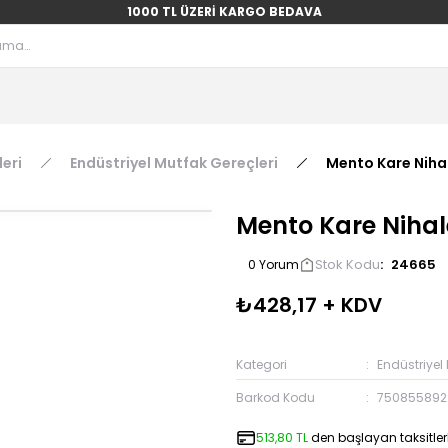
1000 TL ÜZERİ KARGO BEDAVA
eri
Endüstriyel Mutfak Gereçleri
Mento Kare Niha
Mento Kare Nihal
Stok Kodu
24665
0 Yorum
₺428,17 + KDV
Kategori
Endüstriyel 
Barkod Kodu
750855892
513,80 TL
den başlayan taksitlerl