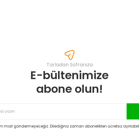
Yorum Yaz
Tarladan Sofranıza
E-bültenimize
Gönder
abone olun!
 mail göndermeyeceğiz. Dilediğiniz zaman abonelikten ücretsiz ayrılabilir