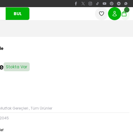
BUL
le
e
Stokta Var
Mutfak Gereçleri
,
Tüm Ürünler
2045
e!