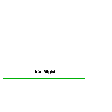
Ürün Bilgisi
Bu ürünün fiyat bilgisi, resim, ürün açıklamalarında ve diğer konular
Görüş ve önerileriniz için teşekkür ederiz.