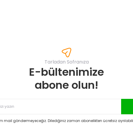
Yorum Yaz
Tarladan Sofranıza
E-bültenimize
Gönder
abone olun!
 mail göndermeyeceğiz. Dilediğiniz zaman abonelikten ücretsiz ayrılabilir