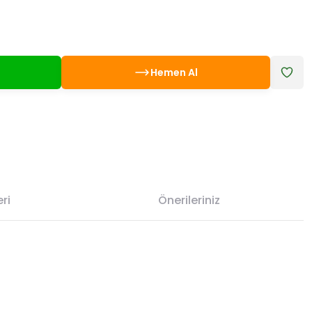
Hemen Al
ri
Önerileriniz
etebilirsiniz.