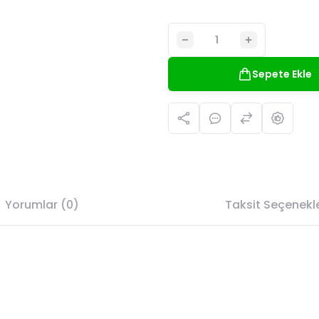
Sepete Ekle
Yorumlar (0)
Taksit Seçenekle
da yetersiz gördüğünüz noktaları öneri formunu kullanarak tarafımıza il
Bu ürüne ilk yorumu siz yapın!