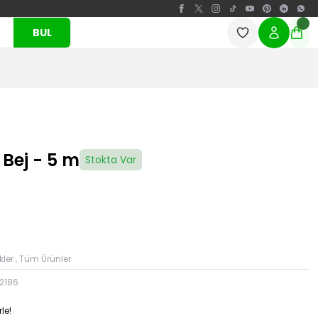
BUL
 Bej - 5 m
Stokta Var
ler
,
Tüm Ürünler
2186
le!