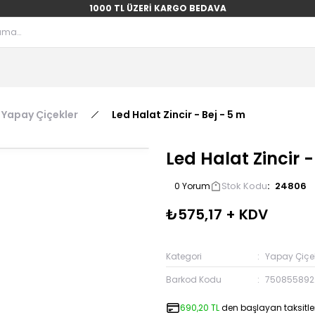
1000 TL ÜZERİ KARGO BEDAVA
Yapay Çiçekler
Led Halat Zincir - Bej - 5 m
Led Halat Zincir -
Stok Kodu
24806
0 Yorum
₺575,17 + KDV
Kategori
Yapay Çiçek
Barkod Kodu
750855892
690,20 TL
den başlayan taksitler