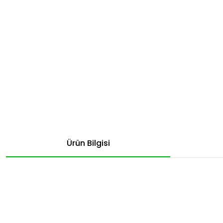
Ürün Bilgisi
Bu ürünün fiyat bilgisi, resim, ürün açıklamalarında ve diğer konular
Görüş ve önerileriniz için teşekkür ederiz.