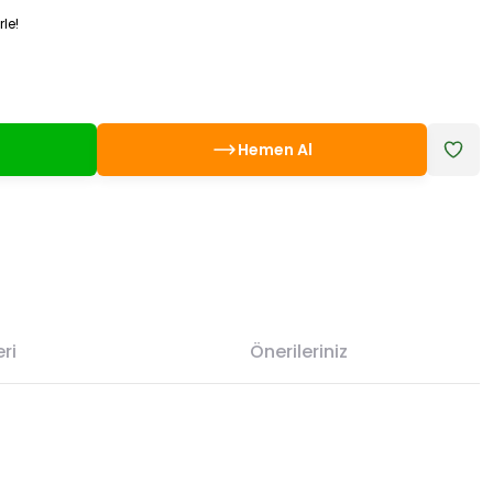
le!
Hemen Al
ri
Önerileriniz
etebilirsiniz.