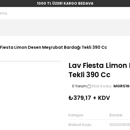
1000 TL ÜZERİ KARGO BEDAVA
 Fiesta Limon Desen Meşrubat Bardağı Tekli 390 Cc
Lav Fiesta Limon
Tekli 390 Cc
Stok Kodu
MGRS16
0 Yorum
₺379,17 + KDV
Kategori
Bardak
Barkod Kodu
100200160