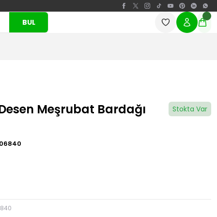
BUL
 Desen Meşrubat Bardağı
Stokta Var
06840
6840