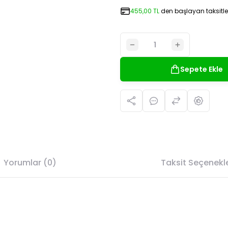
455,00 TL
den başlayan taksitler
Sepete Ekle
Yorumlar (0)
Taksit Seçenekle
da yetersiz gördüğünüz noktaları öneri formunu kullanarak tarafımıza il
Bu ürüne ilk yorumu siz yapın!