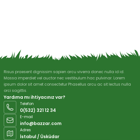
Risus praesent dignissim sapien arcu viverra donec nulla id id.
Massa imperdiet vel auctor nec vestibulum hac pulvinar. Lorem
ipsum dolor sit amet consectetur Phasellus arcu ac sit lectus nulla
orci sagittis.
Yardıma mı ihtiyacınız var?
Telefon
0(532) 321 12 34
E-mail
info@bazzar.com
Adres
İstabul / Üsküdar