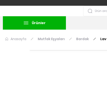
Ürünler
Anasayfa
Mutfak Eşyaları
Bardak
Lav