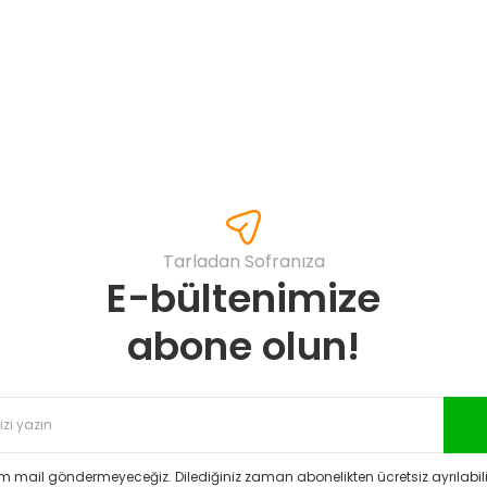
Yorum Yaz
Tarladan Sofranıza
E-bültenimize
Gönder
abone olun!
 mail göndermeyeceğiz. Dilediğiniz zaman abonelikten ücretsiz ayrılabilir