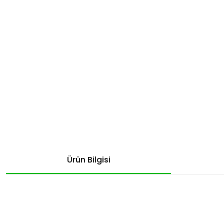
Ürün Bilgisi
Bu ürünün fiyat bilgisi, resim, ürün açıklamalarında ve diğer konular
Görüş ve önerileriniz için teşekkür ederiz.