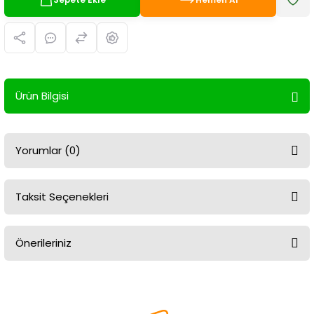
Ürün Bilgisi
Yorumlar (0)
Taksit Seçenekleri
Bu ürüne ilk yorumu siz yapın!
Önerileriniz
Yorum Yaz
Bu ürünün fiyat bilgisi, resim, ürün açıklamalarında ve diğer
konularda yetersiz gördüğünüz noktaları öneri formunu kullanarak
tarafımıza iletebilirsiniz.