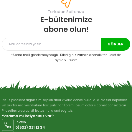
Görüş ve önerileriniz için teşekkür ederiz.
Tarladan Sofranıza
Ürün resmi kalitesiz, bozuk veya görüntülenemiyor.
E-bültenimize
Ürün açıklamasında eksik bilgiler bulunuyor.
abone olun!
Ürün bilgilerinde hatalar bulunuyor.
Ürün fiyatı diğer sitelerden daha pahalı.
GÖNDER
Bu ürüne benzer farklı alternatifler olmalı.
*Spam mail göndermeyeceğiz. Dilediğiniz zaman abonelikten ücretsiz
ayrılabilirsiniz.
Gönder
Risus praesent dignissim sapien arcu viverra donec nulla id id. Massa imperdiet
vel auctor nec vestibulum hac pulvinar. Lorem ipsum dolor sit amet consectetur
Phasellus arcu ac sit lectus nulla orci sagittis.
Yardıma mı ihtiyacınız var?
Telefon
0(532) 321 12 34