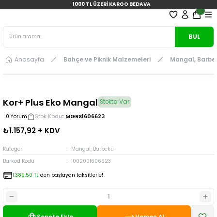
1000 TL ÜZERİ KARGO BEDAVA
BUL
Anasayfa
Bahçe ve Piknik Malzemeleri
Mangal, Barbe
Kor+ Plus Eko Mangal
Stokta Var
Stok Kodu
MGRS1606623
0 Yorum
₺1.157,92 + KDV
Kategori
Mangal, Barbekü
Barkod Kodu
1002001606623
1.389,50 TL
den başlayan taksitlerle!
Sepete Ekle
Hemen Al