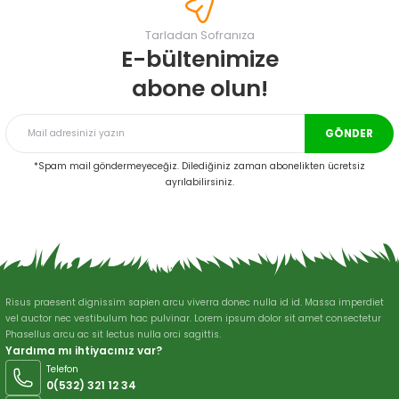
Görüş ve önerileriniz için teşekkür ederiz.
Tarladan Sofranıza
Ürün resmi kalitesiz, bozuk veya görüntülenemiyor.
E-bültenimize
Ürün açıklamasında eksik bilgiler bulunuyor.
abone olun!
Ürün bilgilerinde hatalar bulunuyor.
Ürün fiyatı diğer sitelerden daha pahalı.
GÖNDER
Bu ürüne benzer farklı alternatifler olmalı.
*Spam mail göndermeyeceğiz. Dilediğiniz zaman abonelikten ücretsiz
ayrılabilirsiniz.
Gönder
Risus praesent dignissim sapien arcu viverra donec nulla id id. Massa imperdiet
vel auctor nec vestibulum hac pulvinar. Lorem ipsum dolor sit amet consectetur
Phasellus arcu ac sit lectus nulla orci sagittis.
Yardıma mı ihtiyacınız var?
Telefon
0(532) 321 12 34