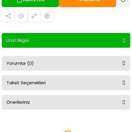
Ürün Bilgisi
Yorumlar (0)
Taksit Seçenekleri
Bu ürüne ilk yorumu siz yapın!
Önerileriniz
Yorum Yaz
Bu ürünün fiyat bilgisi, resim, ürün açıklamalarında ve diğer
konularda yetersiz gördüğünüz noktaları öneri formunu kullanarak
tarafımıza iletebilirsiniz.