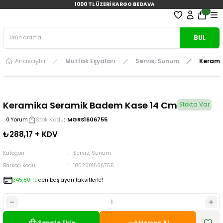
1000 TL ÜZERİ KARGO BEDAVA
BUL
Anasayfa
Mutfak Eşyaları
Servis, Sunum
Kerami
Keramika Seramik Badem Kase 14 Cm
Stokta Var
Stok Kodu
MGRS1606755
0 Yorum
₺288,17 + KDV
Kategori
Servis, Sunum
Barkod Kodu
1002001606755
345,80 TL
den başlayan taksitlerle!
Sepete Ekle
Hemen Al