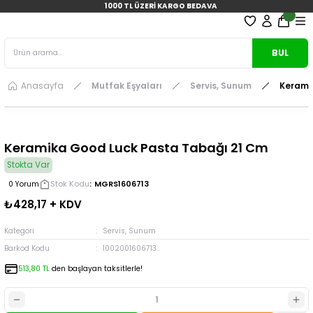
1000 TL ÜZERİ KARGO BEDAVA
BUL
Anasayfa
Mutfak Eşyaları
Servis, Sunum
Kerami
Keramika Good Luck Pasta Tabağı 21 Cm
Stokta Var
Stok Kodu
MGRS1606713
0 Yorum
₺428,17 + KDV
Kategori
Servis, Sunum
Barkod Kodu
1002001606713
513,80 TL
den başlayan taksitlerle!