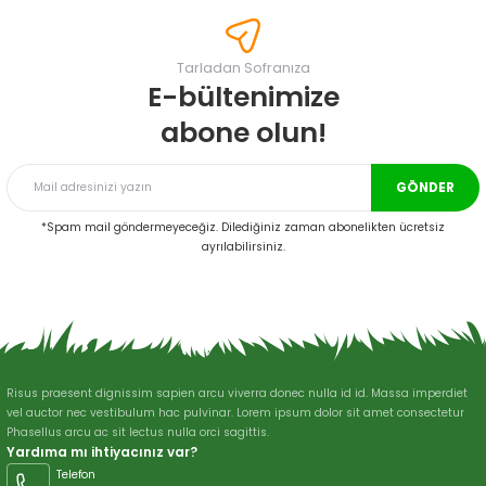
tarafımıza iletebilirsiniz.
Görüş ve önerileriniz için teşekkür ederiz.
Tarladan Sofranıza
Ürün resmi kalitesiz, bozuk veya görüntülenemiyor.
E-bültenimize
Ürün açıklamasında eksik bilgiler bulunuyor.
abone olun!
Ürün bilgilerinde hatalar bulunuyor.
Ürün fiyatı diğer sitelerden daha pahalı.
GÖNDER
Bu ürüne benzer farklı alternatifler olmalı.
*Spam mail göndermeyeceğiz. Dilediğiniz zaman abonelikten ücretsiz
ayrılabilirsiniz.
Gönder
Risus praesent dignissim sapien arcu viverra donec nulla id id. Massa imperdiet
vel auctor nec vestibulum hac pulvinar. Lorem ipsum dolor sit amet consectetur
Phasellus arcu ac sit lectus nulla orci sagittis.
Yardıma mı ihtiyacınız var?
Telefon