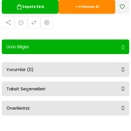
Sepete Ekle
Hemen Al
Ürün Bilgisi
Yorumlar (0)
Taksit Seçenekleri
Bu ürüne ilk yorumu siz yapın!
Önerileriniz
Yorum Yaz
Bu ürünün fiyat bilgisi, resim, ürün açıklamalarında ve diğer
konularda yetersiz gördüğünüz noktaları öneri formunu kullanarak