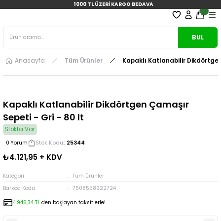
1000 TL ÜZERİ KARGO BEDAVA
BUL
Anasayfa
Tüm Ürünler
Kapaklı Katlanabilir Dikdörtgen
Kapaklı Katlanabilir Dikdörtgen Çamaşır
Sepeti - Gri - 80 lt
Stokta Var
Stok Kodu
25344
0 Yorum
₺4.121,95 + KDV
Kategori
Tüm Ürünler
Barkod Kodu
7508558922724
4.946,34 TL
den başlayan taksitlerle!