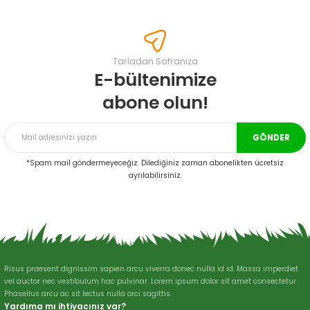
konularda yetersiz gördüğünüz noktaları öneri formunu kullanarak
tarafımıza iletebilirsiniz.
Görüş ve önerileriniz için teşekkür ederiz.
Tarladan Sofranıza
Ürün resmi kalitesiz, bozuk veya görüntülenemiyor.
E-bültenimize
Ürün açıklamasında eksik bilgiler bulunuyor.
abone olun!
Ürün bilgilerinde hatalar bulunuyor.
Ürün fiyatı diğer sitelerden daha pahalı.
GÖNDER
Bu ürüne benzer farklı alternatifler olmalı.
*Spam mail göndermeyeceğiz. Dilediğiniz zaman abonelikten ücretsiz
ayrılabilirsiniz.
Gönder
Risus praesent dignissim sapien arcu viverra donec nulla id id. Massa imperdiet
vel auctor nec vestibulum hac pulvinar. Lorem ipsum dolor sit amet consectetur
Phasellus arcu ac sit lectus nulla orci sagittis.
Yardıma mı ihtiyacınız var?