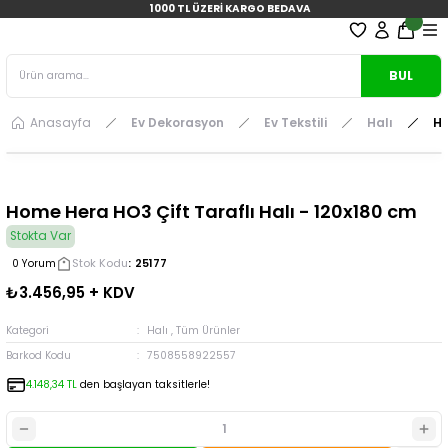
1000 TL ÜZERİ KARGO BEDAVA
BUL
Anasayfa
Ev Dekorasyon
Ev Tekstili
Halı
Ho
Home Hera HO3 Çift Taraflı Halı - 120x180 cm
Stokta Var
Stok Kodu
25177
0 Yorum
₺3.456,95 + KDV
Kategori
Halı
,
Tüm Ürünler
Barkod Kodu
7508558922557
4.148,34 TL
den başlayan taksitlerle!