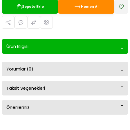
Sepete Ekle
Hemen Al
Ürün Bilgisi
Yorumlar (0)
Taksit Seçenekleri
Bu ürüne ilk yorumu siz yapın!
Önerileriniz
Yorum Yaz
Bu ürünün fiyat bilgisi, resim, ürün açıklamalarında ve diğer
konularda yetersiz gördüğünüz noktaları öneri formunu kullanarak