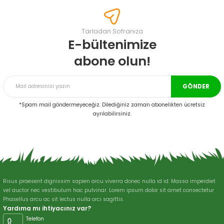
tarafımıza iletebilirsiniz.
Görüş ve önerileriniz için teşekkür ederiz.
Tarladan Sofranıza
Ürün resmi kalitesiz, bozuk veya görüntülenemiyor.
E-bültenimize
Ürün açıklamasında eksik bilgiler bulunuyor.
abone olun!
Ürün bilgilerinde hatalar bulunuyor.
Ürün fiyatı diğer sitelerden daha pahalı.
GÖNDER
Bu ürüne benzer farklı alternatifler olmalı.
*Spam mail göndermeyeceğiz. Dilediğiniz zaman abonelikten ücretsiz
ayrılabilirsiniz.
Gönder
Risus praesent dignissim sapien arcu viverra donec nulla id id. Massa imperdiet
vel auctor nec vestibulum hac pulvinar. Lorem ipsum dolor sit amet consectetur
Phasellus arcu ac sit lectus nulla orci sagittis.
Yardıma mı ihtiyacınız var?
Telefon