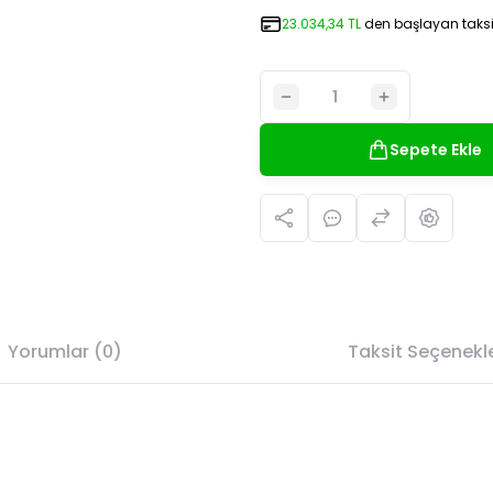
23.034,34 TL
den başlayan taksit
Sepete Ekle
Yorumlar (0)
Taksit Seçenekle
da yetersiz gördüğünüz noktaları öneri formunu kullanarak tarafımıza il
Bu ürüne ilk yorumu siz yapın!