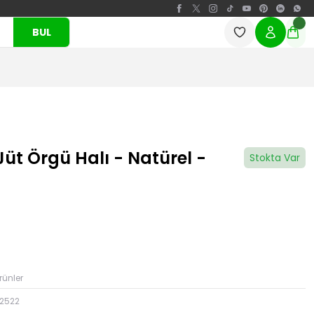
BUL
üt Örgü Halı - Natürel -
Stokta Var
ünler
2522