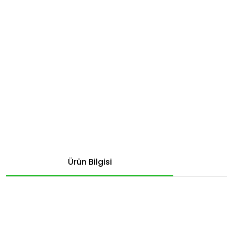
Ürün Bilgisi
Bu ürünün fiyat bilgisi, resim, ürün açıklamalarında ve diğer konular
Görüş ve önerileriniz için teşekkür ederiz.