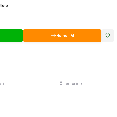
lerle!
Hemen Al
ri
Önerileriniz
etebilirsiniz.