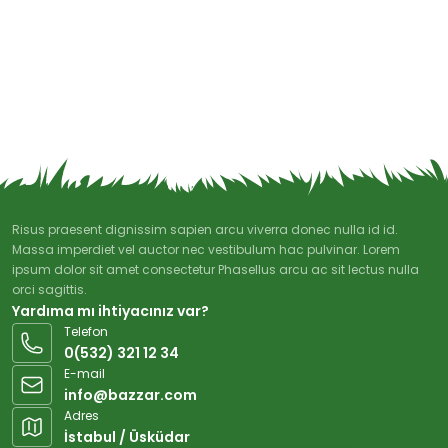
Risus praesent dignissim sapien arcu viverra donec nulla id id.
Massa imperdiet vel auctor nec vestibulum hac pulvinar. Lorem
ipsum dolor sit amet consectetur Phasellus arcu ac sit lectus nulla
orci sagittis.
Yardıma mı ihtiyacınız var?
Telefon
0(532) 321 12 34
E-mail
info@bazzar.com
Adres
İstabul / Üsküdar