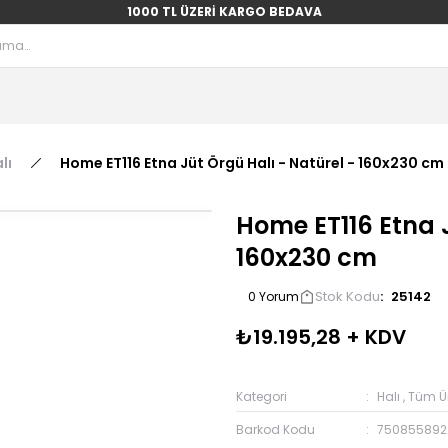
1000 TL ÜZERİ KARGO BEDAVA
lı
Home ET116 Etna Jüt Örgü Halı - Natürel - 160x230 cm
Home ET116 Etna J
160x230 cm
Stok Kodu
25142
0 Yorum
₺19.195,28 + KDV
Kategori
Halı
,
Tüm Ür
Barkod Kodu
750855892