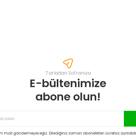
Yorum Yaz
Tarladan Sofranıza
E-bültenimize
Gönder
abone olun!
 mail göndermeyeceğiz. Dilediğiniz zaman abonelikten ücretsiz ayrılabilir