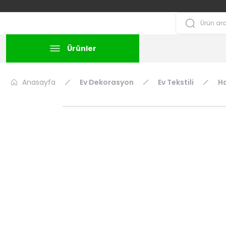
Ürünler
Anasayfa
Ev Dekorasyon
Ev Tekstili
Ha