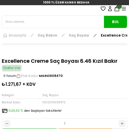
1000 TL ÜZERİ KARGO BEDAVA
BUL
Anasayfa
Saç Bakım
Saç Boyası
Excellence Crem
Excellence Creme Saç Boyası 6.46 Kızıl Bakır
Stokta Var
Stok Kodu
MGRS1608470
0 Yorum
₺1.271,67 + KDV
Kategori
Saç Boyası
Barkod Kodu
1002001608470
1.526,00 TL
den başlayan taksitlerle!