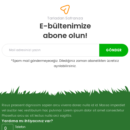
tarafımıza iletebilirsiniz.
Görüş ve önerileriniz için teşekkür ederiz.
Tarladan Sofranıza
Ürün resmi kalitesiz, bozuk veya görüntülenemiyor.
E-bültenimize
Ürün açıklamasında eksik bilgiler bulunuyor.
abone olun!
Ürün bilgilerinde hatalar bulunuyor.
Ürün fiyatı diğer sitelerden daha pahalı.
GÖNDER
Bu ürüne benzer farklı alternatifler olmalı.
*Spam mail göndermeyeceğiz. Dilediğiniz zaman abonelikten ücretsiz
ayrılabilirsiniz.
Gönder
Risus praesent dignissim sapien arcu viverra donec nulla id id. Massa imperdiet
vel auctor nec vestibulum hac pulvinar. Lorem ipsum dolor sit amet consectetur
Phasellus arcu ac sit lectus nulla orci sagittis.
Yardıma mı ihtiyacınız var?
Telefon