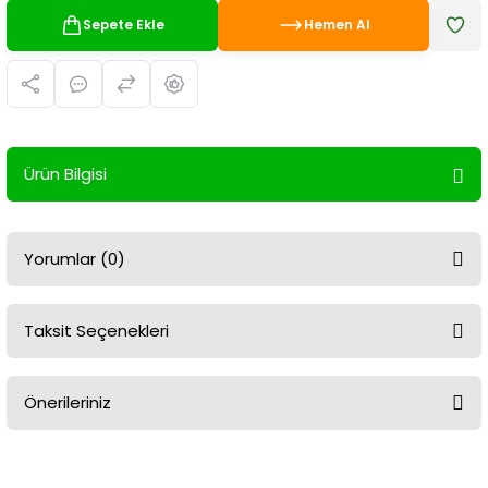
Sepete Ekle
Hemen Al
Ürün Bilgisi
Yorumlar (0)
Taksit Seçenekleri
Bu ürüne ilk yorumu siz yapın!
Önerileriniz
Yorum Yaz
Bu ürünün fiyat bilgisi, resim, ürün açıklamalarında ve diğer
konularda yetersiz gördüğünüz noktaları öneri formunu kullanarak