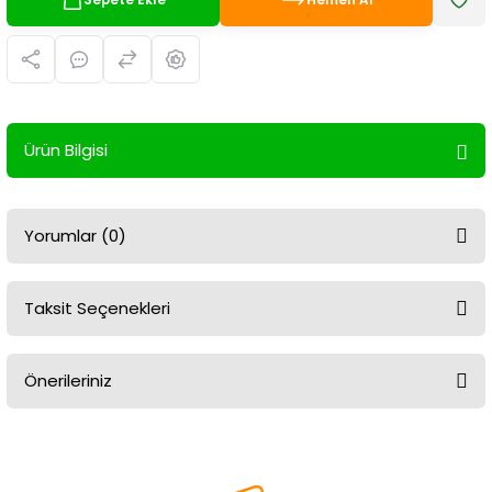
Ürün Bilgisi
Yorumlar (0)
Taksit Seçenekleri
Bu ürüne ilk yorumu siz yapın!
Önerileriniz
Yorum Yaz
Bu ürünün fiyat bilgisi, resim, ürün açıklamalarında ve diğer
konularda yetersiz gördüğünüz noktaları öneri formunu kullanarak
tarafımıza iletebilirsiniz.