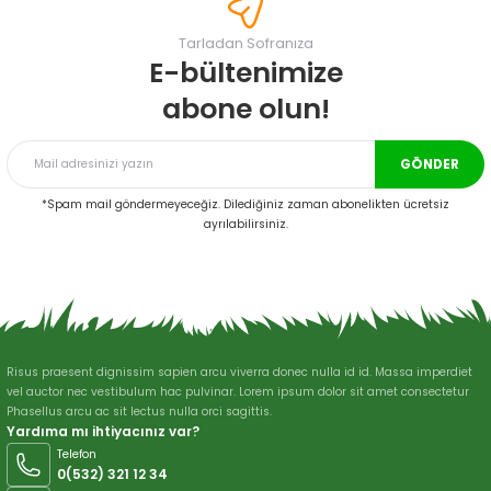
Görüş ve önerileriniz için teşekkür ederiz.
Tarladan Sofranıza
Ürün resmi kalitesiz, bozuk veya görüntülenemiyor.
E-bültenimize
Ürün açıklamasında eksik bilgiler bulunuyor.
abone olun!
Ürün bilgilerinde hatalar bulunuyor.
Ürün fiyatı diğer sitelerden daha pahalı.
GÖNDER
Bu ürüne benzer farklı alternatifler olmalı.
*Spam mail göndermeyeceğiz. Dilediğiniz zaman abonelikten ücretsiz
ayrılabilirsiniz.
Gönder
Risus praesent dignissim sapien arcu viverra donec nulla id id. Massa imperdiet
vel auctor nec vestibulum hac pulvinar. Lorem ipsum dolor sit amet consectetur
Phasellus arcu ac sit lectus nulla orci sagittis.
Yardıma mı ihtiyacınız var?
Telefon
0(532) 321 12 34