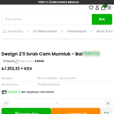
1000 TL ÜZERİ KARGO BEDAVA
BUL
Anasayfa
Ev Dekorasyon
Dekorasyon
Mum & Kok
Design 2'li Sıralı Cam Mumluk - Bal
Stokta Var
Stok Kodu
24949
0 Yorum
₺1.353,33 + KDV
Kategori
Mum & Kokular
,
Tüm Ürünler
Barkod Kodu
7508558922329
1.624,00 TL
den başlayan taksitlerle!
Sepete Ekle
Hemen Al