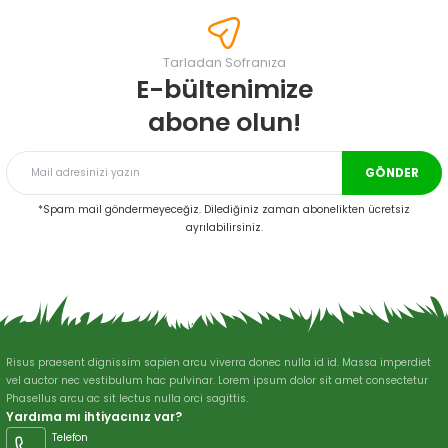
tarafımıza iletebilirsiniz.
Görüş ve önerileriniz için teşekkür ederiz.
Tarladan Sofranıza
Ürün resmi kalitesiz, bozuk veya görüntülenemiyor.
E-bültenimize
Ürün açıklamasında eksik bilgiler bulunuyor.
abone olun!
Ürün bilgilerinde hatalar bulunuyor.
Ürün fiyatı diğer sitelerden daha pahalı.
GÖNDER
Bu ürüne benzer farklı alternatifler olmalı.
*Spam mail göndermeyeceğiz. Dilediğiniz zaman abonelikten ücretsiz
ayrılabilirsiniz.
Gönder
Risus praesent dignissim sapien arcu viverra donec nulla id id. Massa imperdiet
vel auctor nec vestibulum hac pulvinar. Lorem ipsum dolor sit amet consectetur
Phasellus arcu ac sit lectus nulla orci sagittis.
Yardıma mı ihtiyacınız var?
Telefon