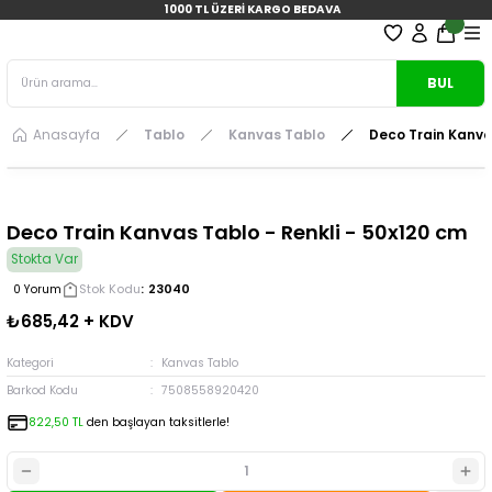
1000 TL ÜZERİ KARGO BEDAVA
BUL
Anasayfa
Tablo
Kanvas Tablo
Deco Train Kanvas
Deco Train Kanvas Tablo - Renkli - 50x120 cm
Stokta Var
Stok Kodu
23040
0 Yorum
₺685,42 + KDV
Kategori
Kanvas Tablo
Barkod Kodu
7508558920420
822,50 TL
den başlayan taksitlerle!