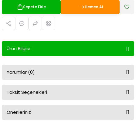
Sepete Ekle
Hemen Al
Ürün Bilgisi
Yorumlar (0)
Taksit Seçenekleri
Bu ürüne ilk yorumu siz yapın!
Önerileriniz
Yorum Yaz
Bu ürünün fiyat bilgisi, resim, ürün açıklamalarında ve diğer
konularda yetersiz gördüğünüz noktaları öneri formunu kullanarak