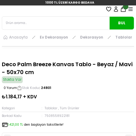
1000 TL ÜZERİ KARGO BEDAVA
BUL
Anasayfa
Ev Dekorasyon
Dekorasyon
Tablolar
Deco Palm Breeze Kanvas Tablo - Beyaz / Mavi
- 50x70 cm
Stokta Var
Stok Kodu
24801
0 Yorum
₺1.184,17 + KDV
Kategori
Tablolar
,
Tüm Ürünler
Barkod Kodu
7508558922181
1.421,00 TL
den başlayan taksitlerle!