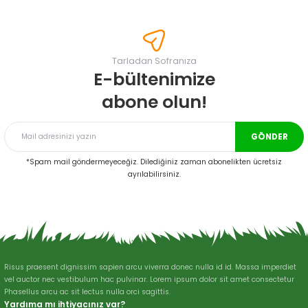
konularda yetersiz gördüğünüz noktaları öneri formunu kullanarak
tarafımıza iletebilirsiniz.
Görüş ve önerileriniz için teşekkür ederiz.
Tarladan Sofranıza
Ürün resmi kalitesiz, bozuk veya görüntülenemiyor.
E-bültenimize
Ürün açıklamasında eksik bilgiler bulunuyor.
abone olun!
Ürün bilgilerinde hatalar bulunuyor.
Ürün fiyatı diğer sitelerden daha pahalı.
GÖNDER
Bu ürüne benzer farklı alternatifler olmalı.
*Spam mail göndermeyeceğiz. Dilediğiniz zaman abonelikten ücretsiz
ayrılabilirsiniz.
Gönder
Risus praesent dignissim sapien arcu viverra donec nulla id id. Massa imperdiet
vel auctor nec vestibulum hac pulvinar. Lorem ipsum dolor sit amet consectetur
Phasellus arcu ac sit lectus nulla orci sagittis.
Yardıma mı ihtiyacınız var?