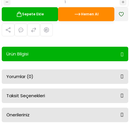
Sepete Ekle
Hemen Al
Ürün Bilgisi
Yorumlar (0)
Taksit Seçenekleri
Bu ürüne ilk yorumu siz yapın!
Önerileriniz
Yorum Yaz
Bu ürünün fiyat bilgisi, resim, ürün açıklamalarında ve diğer