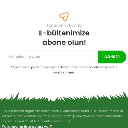
konularda yetersiz gördüğünüz noktaları öneri formunu kullanarak
tarafımıza iletebilirsiniz.
Görüş ve önerileriniz için teşekkür ederiz.
Tarladan Sofranıza
Ürün resmi kalitesiz, bozuk veya görüntülenemiyor.
E-bültenimize
Ürün açıklamasında eksik bilgiler bulunuyor.
abone olun!
Ürün bilgilerinde hatalar bulunuyor.
Ürün fiyatı diğer sitelerden daha pahalı.
GÖNDER
Bu ürüne benzer farklı alternatifler olmalı.
*Spam mail göndermeyeceğiz. Dilediğiniz zaman abonelikten ücretsiz
ayrılabilirsiniz.
Gönder
Risus praesent dignissim sapien arcu viverra donec nulla id id. Massa imperdiet
vel auctor nec vestibulum hac pulvinar. Lorem ipsum dolor sit amet consectetur
Phasellus arcu ac sit lectus nulla orci sagittis.
Yardıma mı ihtiyacınız var?