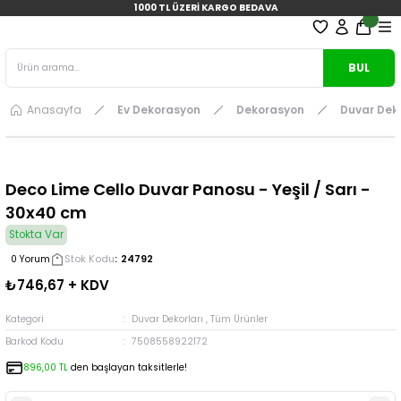
1000 TL ÜZERİ KARGO BEDAVA
BUL
Anasayfa
Ev Dekorasyon
Dekorasyon
Duvar Deko
Deco Lime Cello Duvar Panosu - Yeşil / Sarı -
30x40 cm
Stokta Var
Stok Kodu
24792
0 Yorum
₺746,67 + KDV
Kategori
Duvar Dekorları
,
Tüm Ürünler
Barkod Kodu
7508558922172
896,00 TL
den başlayan taksitlerle!