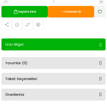
Sepete Ekle
Hemen Al
Ürün Bilgisi
Yorumlar (0)
Taksit Seçenekleri
Bu ürüne ilk yorumu siz yapın!
Önerileriniz
Yorum Yaz
Bu ürünün fiyat bilgisi, resim, ürün açıklamalarında ve diğer