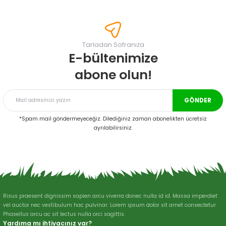
konularda yetersiz gördüğünüz noktaları öneri formunu kullanarak
tarafımıza iletebilirsiniz.
Görüş ve önerileriniz için teşekkür ederiz.
Tarladan Sofranıza
Ürün resmi kalitesiz, bozuk veya görüntülenemiyor.
E-bültenimize
Ürün açıklamasında eksik bilgiler bulunuyor.
abone olun!
Ürün bilgilerinde hatalar bulunuyor.
Ürün fiyatı diğer sitelerden daha pahalı.
GÖNDER
Bu ürüne benzer farklı alternatifler olmalı.
*Spam mail göndermeyeceğiz. Dilediğiniz zaman abonelikten ücretsiz
ayrılabilirsiniz.
Gönder
Risus praesent dignissim sapien arcu viverra donec nulla id id. Massa imperdiet
vel auctor nec vestibulum hac pulvinar. Lorem ipsum dolor sit amet consectetur
Phasellus arcu ac sit lectus nulla orci sagittis.
Yardıma mı ihtiyacınız var?