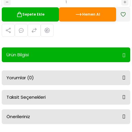
Sepete Ekle
Hemen Al
Ürün Bilgisi
Yorumlar (0)
Taksit Seçenekleri
Bu ürüne ilk yorumu siz yapın!
Önerileriniz
Yorum Yaz
Bu ürünün fiyat bilgisi, resim, ürün açıklamalarında ve diğer