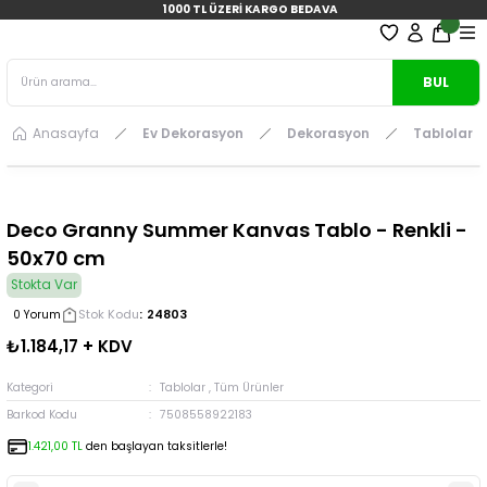
1000 TL ÜZERİ KARGO BEDAVA
BUL
Anasayfa
Ev Dekorasyon
Dekorasyon
Tablolar
Deco Granny Summer Kanvas Tablo - Renkli -
50x70 cm
Stokta Var
Stok Kodu
24803
0 Yorum
₺1.184,17 + KDV
Kategori
Tablolar
,
Tüm Ürünler
Barkod Kodu
7508558922183
1.421,00 TL
den başlayan taksitlerle!