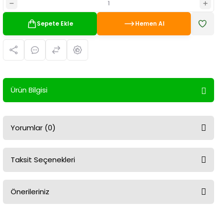
Sepete Ekle
Hemen Al
Ürün Bilgisi
Yorumlar (0)
Taksit Seçenekleri
Bu ürüne ilk yorumu siz yapın!
Önerileriniz
Yorum Yaz
Bu ürünün fiyat bilgisi, resim, ürün açıklamalarında ve diğer