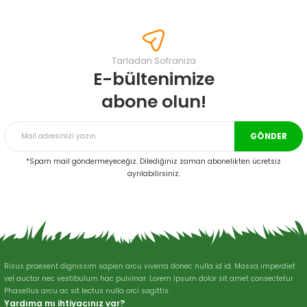
konularda yetersiz gördüğünüz noktaları öneri formunu kullanarak
tarafımıza iletebilirsiniz.
Görüş ve önerileriniz için teşekkür ederiz.
Tarladan Sofranıza
Ürün resmi kalitesiz, bozuk veya görüntülenemiyor.
E-bültenimize
Ürün açıklamasında eksik bilgiler bulunuyor.
abone olun!
Ürün bilgilerinde hatalar bulunuyor.
Ürün fiyatı diğer sitelerden daha pahalı.
GÖNDER
Bu ürüne benzer farklı alternatifler olmalı.
*Spam mail göndermeyeceğiz. Dilediğiniz zaman abonelikten ücretsiz
ayrılabilirsiniz.
Gönder
Risus praesent dignissim sapien arcu viverra donec nulla id id. Massa imperdiet
vel auctor nec vestibulum hac pulvinar. Lorem ipsum dolor sit amet consectetur
Phasellus arcu ac sit lectus nulla orci sagittis.
Yardıma mı ihtiyacınız var?