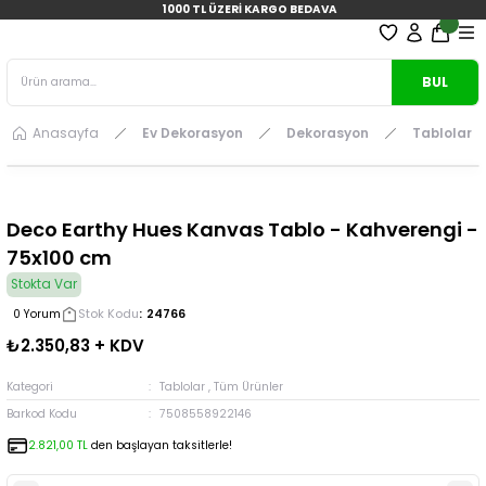
1000 TL ÜZERİ KARGO BEDAVA
BUL
Anasayfa
Ev Dekorasyon
Dekorasyon
Tablolar
Deco Earthy Hues Kanvas Tablo - Kahverengi -
75x100 cm
Stokta Var
Stok Kodu
24766
0 Yorum
₺2.350,83 + KDV
Kategori
Tablolar
,
Tüm Ürünler
Barkod Kodu
7508558922146
2.821,00 TL
den başlayan taksitlerle!