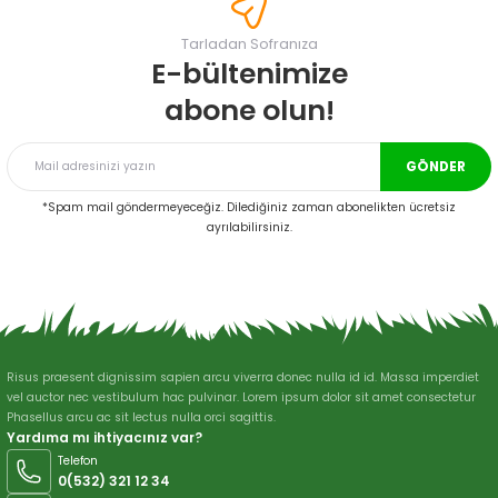
Görüş ve önerileriniz için teşekkür ederiz.
Tarladan Sofranıza
Ürün resmi kalitesiz, bozuk veya görüntülenemiyor.
E-bültenimize
Ürün açıklamasında eksik bilgiler bulunuyor.
abone olun!
Ürün bilgilerinde hatalar bulunuyor.
Ürün fiyatı diğer sitelerden daha pahalı.
GÖNDER
Bu ürüne benzer farklı alternatifler olmalı.
*Spam mail göndermeyeceğiz. Dilediğiniz zaman abonelikten ücretsiz
ayrılabilirsiniz.
Gönder
Risus praesent dignissim sapien arcu viverra donec nulla id id. Massa imperdiet
vel auctor nec vestibulum hac pulvinar. Lorem ipsum dolor sit amet consectetur
Phasellus arcu ac sit lectus nulla orci sagittis.
Yardıma mı ihtiyacınız var?
Telefon
0(532) 321 12 34