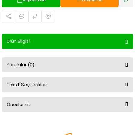
Ürün Bilgisi
Yorumlar (0)
Taksit Seçenekleri
Bu ürüne ilk yorumu siz yapın!
Önerileriniz
Yorum Yaz
Bu ürünün fiyat bilgisi, resim, ürün açıklamalarında ve diğer
konularda yetersiz gördüğünüz noktaları öneri formunu kullanarak
tarafımıza iletebilirsiniz.