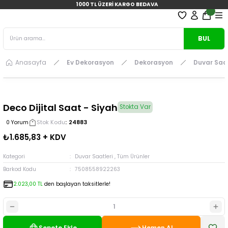
1000 TL ÜZERİ KARGO BEDAVA
BUL
Anasayfa
Ev Dekorasyon
Dekorasyon
Duvar Saat
Deco Dijital Saat - Siyah
Stokta Var
Stok Kodu
24883
0 Yorum
₺1.685,83 + KDV
Kategori
Duvar Saatleri
,
Tüm Ürünler
Barkod Kodu
7508558922263
2.023,00 TL
den başlayan taksitlerle!
Sepete Ekle
Hemen Al