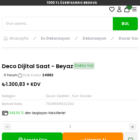
1000 TL ÜZERİ KARGO BEDAVA
BUL
Anasayfa
Ev Dekorasyon
Dekorasyon
Duvar Saat
Deco Dijital Saat - Beyaz
Stokta Var
Stok Kodu
24882
0 Yorum
₺1.300,83 + KDV
Kategori
Duvar Saatleri
,
Tüm Ürünler
Barkod Kodu
7508558922262
1.561,00 TL
den başlayan taksitlerle!
Sepete Ekle
Hemen Al