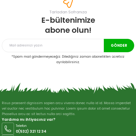
Görüş ve önerileriniz için teşekkür ederiz.
Tarladan Sofranıza
Ürün resmi kalitesiz, bozuk veya görüntülenemiyor.
E-bültenimize
Ürün açıklamasında eksik bilgiler bulunuyor.
abone olun!
Ürün bilgilerinde hatalar bulunuyor.
Ürün fiyatı diğer sitelerden daha pahalı.
GÖNDER
Bu ürüne benzer farklı alternatifler olmalı.
*Spam mail göndermeyeceğiz. Dilediğiniz zaman abonelikten ücretsiz
ayrılabilirsiniz.
Gönder
Risus praesent dignissim sapien arcu viverra donec nulla id id. Massa imperdiet
vel auctor nec vestibulum hac pulvinar. Lorem ipsum dolor sit amet consectetur
Phasellus arcu ac sit lectus nulla orci sagittis.
Yardıma mı ihtiyacınız var?
Telefon
0(532) 321 12 34