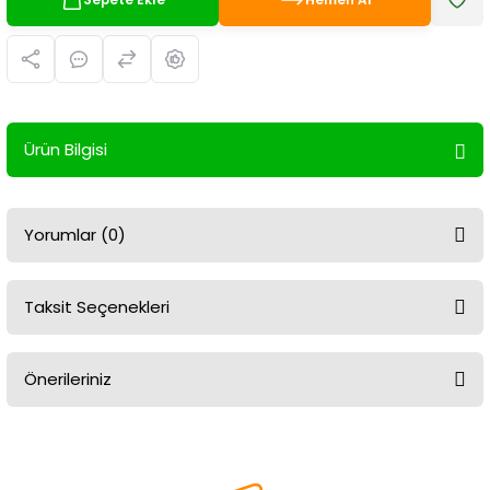
Ürün Bilgisi
Yorumlar (0)
Taksit Seçenekleri
Bu ürüne ilk yorumu siz yapın!
Önerileriniz
Yorum Yaz
Bu ürünün fiyat bilgisi, resim, ürün açıklamalarında ve diğer
konularda yetersiz gördüğünüz noktaları öneri formunu kullanarak
tarafımıza iletebilirsiniz.