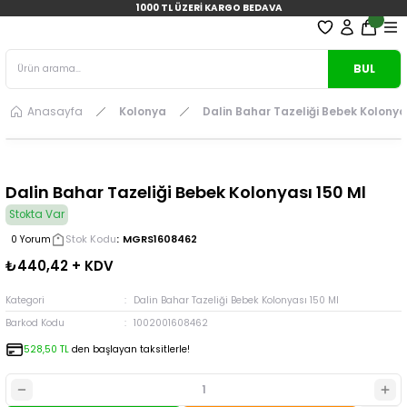
1000 TL ÜZERİ KARGO BEDAVA
BUL
Anasayfa
Kolonya
Dalin Bahar Tazeliği Bebek Kolonya
Dalin Bahar Tazeliği Bebek Kolonyası 150 Ml
Stokta Var
Stok Kodu
MGRS1608462
0 Yorum
₺440,42 + KDV
Kategori
Dalin Bahar Tazeliği Bebek Kolonyası 150 Ml
Barkod Kodu
1002001608462
528,50 TL
den başlayan taksitlerle!