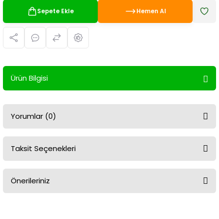
Sepete Ekle
Hemen Al
Ürün Bilgisi
Yorumlar (0)
Taksit Seçenekleri
Bu ürüne ilk yorumu siz yapın!
Önerileriniz
Yorum Yaz
Bu ürünün fiyat bilgisi, resim, ürün açıklamalarında ve diğer
konularda yetersiz gördüğünüz noktaları öneri formunu kullanarak