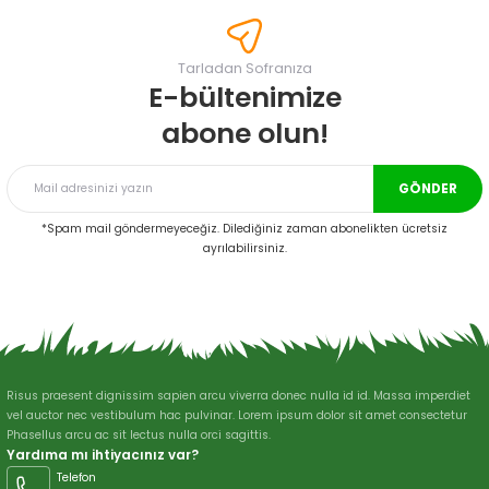
tarafımıza iletebilirsiniz.
Görüş ve önerileriniz için teşekkür ederiz.
Tarladan Sofranıza
Ürün resmi kalitesiz, bozuk veya görüntülenemiyor.
E-bültenimize
Ürün açıklamasında eksik bilgiler bulunuyor.
abone olun!
Ürün bilgilerinde hatalar bulunuyor.
Ürün fiyatı diğer sitelerden daha pahalı.
GÖNDER
Bu ürüne benzer farklı alternatifler olmalı.
*Spam mail göndermeyeceğiz. Dilediğiniz zaman abonelikten ücretsiz
ayrılabilirsiniz.
Gönder
Risus praesent dignissim sapien arcu viverra donec nulla id id. Massa imperdiet
vel auctor nec vestibulum hac pulvinar. Lorem ipsum dolor sit amet consectetur
Phasellus arcu ac sit lectus nulla orci sagittis.
Yardıma mı ihtiyacınız var?
Telefon