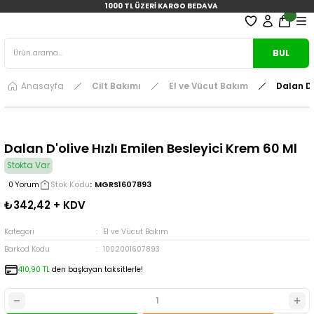
1000 TL ÜZERİ KARGO BEDAVA
BUL
Anasayfa
Cilt Bakımı
El ve Vücut Bakım
Dalan D'
Dalan D'olive Hızlı Emilen Besleyici Krem 60 Ml
Stokta Var
Stok Kodu
MGRS1607893
0 Yorum
₺342,42 + KDV
Kategori
El ve Vücut Bakım
Barkod Kodu
1002001607893
410,90 TL
den başlayan taksitlerle!