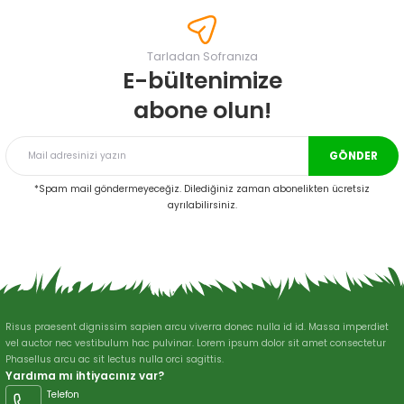
tarafımıza iletebilirsiniz.
Görüş ve önerileriniz için teşekkür ederiz.
Tarladan Sofranıza
Ürün resmi kalitesiz, bozuk veya görüntülenemiyor.
E-bültenimize
Ürün açıklamasında eksik bilgiler bulunuyor.
abone olun!
Ürün bilgilerinde hatalar bulunuyor.
Ürün fiyatı diğer sitelerden daha pahalı.
GÖNDER
Bu ürüne benzer farklı alternatifler olmalı.
*Spam mail göndermeyeceğiz. Dilediğiniz zaman abonelikten ücretsiz
ayrılabilirsiniz.
Gönder
Risus praesent dignissim sapien arcu viverra donec nulla id id. Massa imperdiet
vel auctor nec vestibulum hac pulvinar. Lorem ipsum dolor sit amet consectetur
Phasellus arcu ac sit lectus nulla orci sagittis.
Yardıma mı ihtiyacınız var?
Telefon