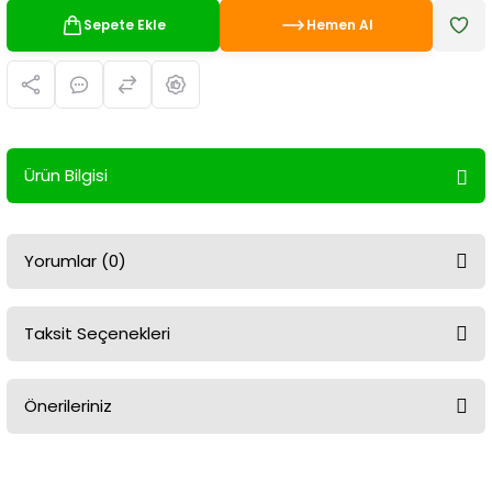
Sepete Ekle
Hemen Al
Ürün Bilgisi
Yorumlar (0)
Taksit Seçenekleri
Bu ürüne ilk yorumu siz yapın!
Önerileriniz
Yorum Yaz
Bu ürünün fiyat bilgisi, resim, ürün açıklamalarında ve diğer
konularda yetersiz gördüğünüz noktaları öneri formunu kullanarak