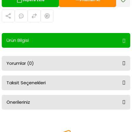
Ürün Bilgisi
Yorumlar (0)
Taksit Seçenekleri
Bu ürüne ilk yorumu siz yapın!
Önerileriniz
Yorum Yaz
Bu ürünün fiyat bilgisi, resim, ürün açıklamalarında ve diğer
konularda yetersiz gördüğünüz noktaları öneri formunu kullanarak
tarafımıza iletebilirsiniz.