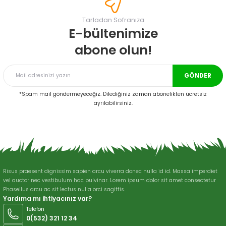
Görüş ve önerileriniz için teşekkür ederiz.
Tarladan Sofranıza
Ürün resmi kalitesiz, bozuk veya görüntülenemiyor.
E-bültenimize
Ürün açıklamasında eksik bilgiler bulunuyor.
abone olun!
Ürün bilgilerinde hatalar bulunuyor.
Ürün fiyatı diğer sitelerden daha pahalı.
GÖNDER
Bu ürüne benzer farklı alternatifler olmalı.
*Spam mail göndermeyeceğiz. Dilediğiniz zaman abonelikten ücretsiz
ayrılabilirsiniz.
Gönder
Risus praesent dignissim sapien arcu viverra donec nulla id id. Massa imperdiet
vel auctor nec vestibulum hac pulvinar. Lorem ipsum dolor sit amet consectetur
Phasellus arcu ac sit lectus nulla orci sagittis.
Yardıma mı ihtiyacınız var?
Telefon
0(532) 321 12 34