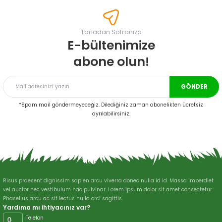
tarafımıza iletebilirsiniz.
Görüş ve önerileriniz için teşekkür ederiz.
Tarladan Sofranıza
Ürün resmi kalitesiz, bozuk veya görüntülenemiyor.
E-bültenimize
Ürün açıklamasında eksik bilgiler bulunuyor.
abone olun!
Ürün bilgilerinde hatalar bulunuyor.
Ürün fiyatı diğer sitelerden daha pahalı.
GÖNDER
Bu ürüne benzer farklı alternatifler olmalı.
*Spam mail göndermeyeceğiz. Dilediğiniz zaman abonelikten ücretsiz
ayrılabilirsiniz.
Gönder
Risus praesent dignissim sapien arcu viverra donec nulla id id. Massa imperdiet
vel auctor nec vestibulum hac pulvinar. Lorem ipsum dolor sit amet consectetur
Phasellus arcu ac sit lectus nulla orci sagittis.
Yardıma mı ihtiyacınız var?
Telefon