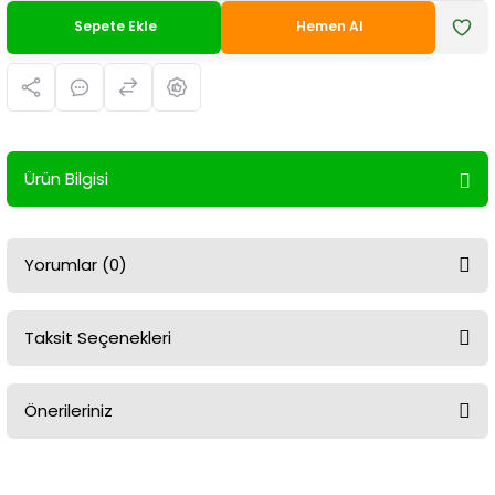
Sepete Ekle
Hemen Al
Ürün Bilgisi
Yorumlar (0)
Taksit Seçenekleri
Bu ürüne ilk yorumu siz yapın!
Önerileriniz
Yorum Yaz
Bu ürünün fiyat bilgisi, resim, ürün açıklamalarında ve diğer
konularda yetersiz gördüğünüz noktaları öneri formunu kullanarak