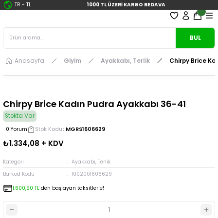
TR
-
TL
1000 TL ÜZERİ KARGO BEDAVA
BUL
Anasayfa
Giyim
Ayakkabı, Terlik
Chirpy Brice K
Chirpy Brice Kadın Pudra Ayakkabı 36-41
Stokta Var
Stok Kodu
MGRS1606629
0 Yorum
₺1.334,08 + KDV
Kategori
Ayakkabı, Terlik
Barkod Kodu
1002001606629
1.600,90 TL
den başlayan taksitlerle!