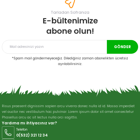
Görüş ve önerileriniz için teşekkür ederiz.
Tarladan Sofranıza
Ürün resmi kalitesiz, bozuk veya görüntülenemiyor.
E-bültenimize
Ürün açıklamasında eksik bilgiler bulunuyor.
abone olun!
Ürün bilgilerinde hatalar bulunuyor.
Ürün fiyatı diğer sitelerden daha pahalı.
GÖNDER
Bu ürüne benzer farklı alternatifler olmalı.
*Spam mail göndermeyeceğiz. Dilediğiniz zaman abonelikten ücretsiz
ayrılabilirsiniz.
Gönder
Risus praesent dignissim sapien arcu viverra donec nulla id id. Massa imperdiet
vel auctor nec vestibulum hac pulvinar. Lorem ipsum dolor sit amet consectetur
Phasellus arcu ac sit lectus nulla orci sagittis.
Yardıma mı ihtiyacınız var?
Telefon
0(532) 321 12 34