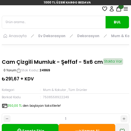
1000 TL ÜZERİ KARGO BEDAVA
BUL
Anasayfa
Ev Dekorasyon
Dekorasyon
Mum & Kok
Cam Çizgili Mumluk - Şeffaf - 5x6 cm
Stokta Var
Stok Kodu
24869
0 Yorum
₺291,67 + KDV
Kategori
Mum & Kokular
,
Tüm Ürünler
Barkod Kodu
7508558922249
350,00 TL
den başlayan taksitlerle!
Sepete Ekle
Hemen Al