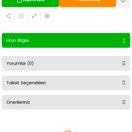
Ürün Bilgisi
Yorumlar (0)
Taksit Seçenekleri
Bu ürüne ilk yorumu siz yapın!
Önerileriniz
Yorum Yaz
Bu ürünün fiyat bilgisi, resim, ürün açıklamalarında ve diğer
konularda yetersiz gördüğünüz noktaları öneri formunu kullanarak
tarafımıza iletebilirsiniz.