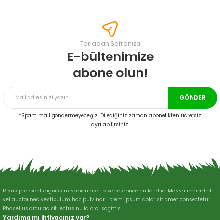
konularda yetersiz gördüğünüz noktaları öneri formunu kullanarak
tarafımıza iletebilirsiniz.
Görüş ve önerileriniz için teşekkür ederiz.
Tarladan Sofranıza
Ürün resmi kalitesiz, bozuk veya görüntülenemiyor.
E-bültenimize
Ürün açıklamasında eksik bilgiler bulunuyor.
abone olun!
Ürün bilgilerinde hatalar bulunuyor.
Ürün fiyatı diğer sitelerden daha pahalı.
GÖNDER
Bu ürüne benzer farklı alternatifler olmalı.
*Spam mail göndermeyeceğiz. Dilediğiniz zaman abonelikten ücretsiz
ayrılabilirsiniz.
Gönder
Risus praesent dignissim sapien arcu viverra donec nulla id id. Massa imperdiet
vel auctor nec vestibulum hac pulvinar. Lorem ipsum dolor sit amet consectetur
Phasellus arcu ac sit lectus nulla orci sagittis.
Yardıma mı ihtiyacınız var?