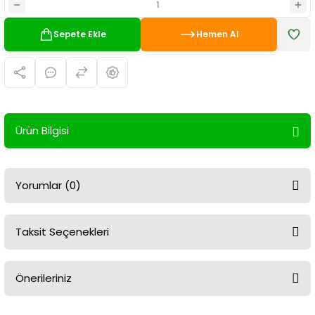
Sepete Ekle
Hemen Al
Ürün Bilgisi
Yorumlar (0)
Taksit Seçenekleri
Bu ürüne ilk yorumu siz yapın!
Önerileriniz
Yorum Yaz
Bu ürünün fiyat bilgisi, resim, ürün açıklamalarında ve diğer