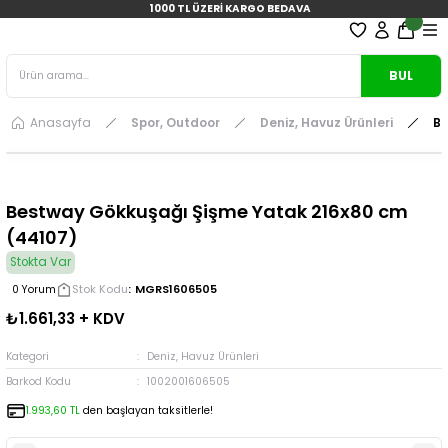
1000 TL ÜZERİ KARGO BEDAVA
BUL
Anasayfa
Spor, Outdoor
Deniz, Havuz Ürünleri
Be
Bestway Gökkuşağı Şişme Yatak 216x80 cm
(44107)
Stokta Var
Stok Kodu
MGRS1606505
0 Yorum
₺1.661,33 + KDV
Kategori
Deniz, Havuz Ürünleri
Barkod Kodu
1002001606505
1.993,60 TL
den başlayan taksitlerle!