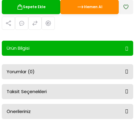
Sepete Ekle
Hemen Al
Ürün Bilgisi
Yorumlar (0)
Taksit Seçenekleri
Bu ürüne ilk yorumu siz yapın!
Önerileriniz
Yorum Yaz
Bu ürünün fiyat bilgisi, resim, ürün açıklamalarında ve diğer
konularda yetersiz gördüğünüz noktaları öneri formunu kullanarak