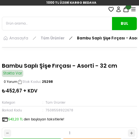
1000 TL ÜZERİ KARGO BEDAVA
BUL
Anasayfa
Tüm Ürünler
Bambu Saplı Şişe Fırçası - Asor
Bambu Saplı Şişe Fırçası - Asorti - 32 cm
Stokta Var
Stok Kodu
25298
0 Yorum
₺452,67 + KDV
Kategori
Tüm Ürünler
Barkod Kodu
7508558922678
543,20 TL
den başlayan taksitlerle!