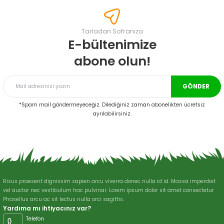
tarafımıza iletebilirsiniz.
Görüş ve önerileriniz için teşekkür ederiz.
Tarladan Sofranıza
Ürün resmi kalitesiz, bozuk veya görüntülenemiyor.
E-bültenimize
Ürün açıklamasında eksik bilgiler bulunuyor.
abone olun!
Ürün bilgilerinde hatalar bulunuyor.
Ürün fiyatı diğer sitelerden daha pahalı.
GÖNDER
Bu ürüne benzer farklı alternatifler olmalı.
*Spam mail göndermeyeceğiz. Dilediğiniz zaman abonelikten ücretsiz
ayrılabilirsiniz.
Gönder
Risus praesent dignissim sapien arcu viverra donec nulla id id. Massa imperdiet
vel auctor nec vestibulum hac pulvinar. Lorem ipsum dolor sit amet consectetur
Phasellus arcu ac sit lectus nulla orci sagittis.
Yardıma mı ihtiyacınız var?
Telefon