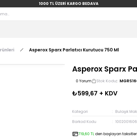
1000 TL ÜZERİ KARGO BEDAVA
rünleri
Asperox Sparx Parlatıcı Kurutucu 750 Ml
Asperox Sparx Pa
Stok Kodu
MGRS16
0 Yorum
₺599,67 + KDV
Kategori
Bulaşık Maki
Barkod Kodu
1002001606
719,60 TL
den başlayan taksitlerl