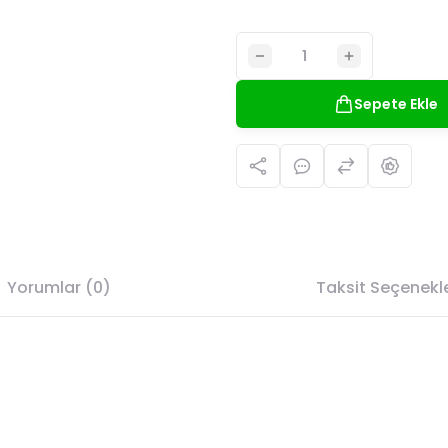
Sepete Ekle
Yorumlar (0)
Taksit Seçenekle
da yetersiz gördüğünüz noktaları öneri formunu kullanarak tarafımıza il
Bu ürüne ilk yorumu siz yapın!