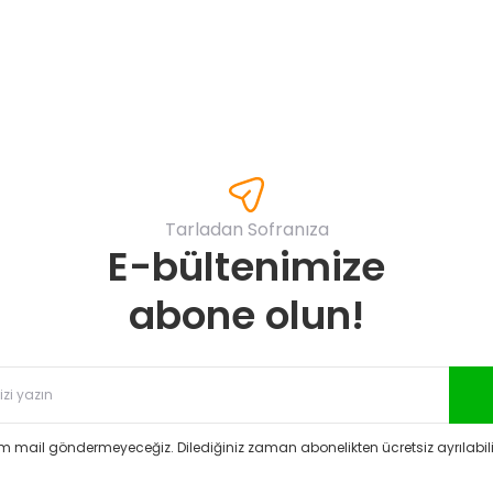
Yorum Yaz
Tarladan Sofranıza
E-bültenimize
Gönder
abone olun!
 mail göndermeyeceğiz. Dilediğiniz zaman abonelikten ücretsiz ayrılabilir