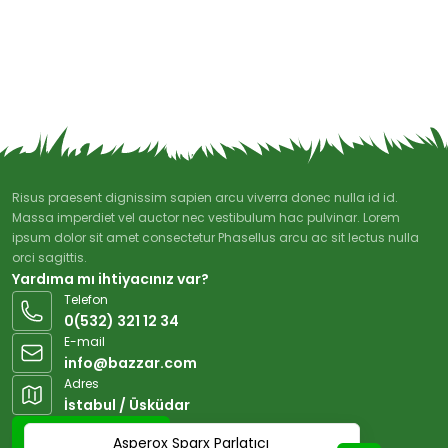
Risus praesent dignissim sapien arcu viverra donec nulla id id.
Massa imperdiet vel auctor nec vestibulum hac pulvinar. Lorem
ipsum dolor sit amet consectetur Phasellus arcu ac sit lectus nulla
orci sagittis.
Yardıma mı ihtiyacınız var?
Telefon
0(532) 321 12 34
E-mail
info@bazzar.com
Adres
İstabul / Üsküdar
Google Maps
Asperox Sparx Parlatıcı