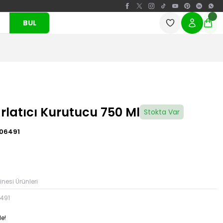
BUL
rlatıcı Kurutucu 750 Ml
Stokta Var
06491
nesi Ürünleri
491
e!