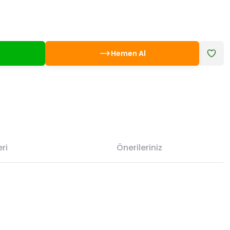
Hemen Al
ri
Önerileriniz
etebilirsiniz.