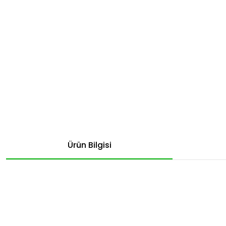
Ürün Bilgisi
Bu ürünün fiyat bilgisi, resim, ürün açıklamalarında ve diğer konular
Görüş ve önerileriniz için teşekkür ederiz.