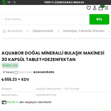
TR
-
TL
1000 TL ÜZERİ KARGO BEDAVA
BUL
Anasayfa
Süpermarket
Deterjan, Temizlik Ürünleri
AQUABOR DOĞAL MİNERALLİ BULAŞIK MAKİNESİ
30 KAPSÜL TABLET+DEZENFEKTAN
Stokta Var
Stok Kodu
BORON145306
0 Yorum
₺555,33 + KDV
Kategori
Bulaşık Deterjanları
,
Tüm Ürünler
Barkod Kodu
1425369657921
666,40 TL
den başlayan taksitlerle!