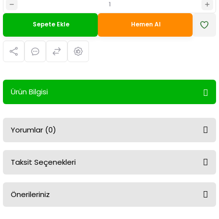
Sepete Ekle
Hemen Al
Ürün Bilgisi
Yorumlar (0)
Taksit Seçenekleri
Bu ürüne ilk yorumu siz yapın!
Önerileriniz
Yorum Yaz
Bu ürünün fiyat bilgisi, resim, ürün açıklamalarında ve diğer