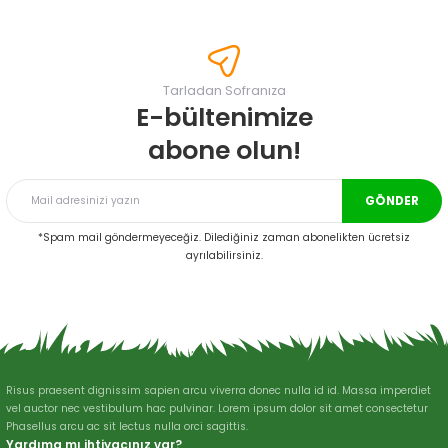
konularda yetersiz gördüğünüz noktaları öneri formunu kullanarak
tarafımıza iletebilirsiniz.
Görüş ve önerileriniz için teşekkür ederiz.
Tarladan Sofranıza
Ürün resmi kalitesiz, bozuk veya görüntülenemiyor.
E-bültenimize
Ürün açıklamasında eksik bilgiler bulunuyor.
abone olun!
Ürün bilgilerinde hatalar bulunuyor.
Ürün fiyatı diğer sitelerden daha pahalı.
GÖNDER
Bu ürüne benzer farklı alternatifler olmalı.
*Spam mail göndermeyeceğiz. Dilediğiniz zaman abonelikten ücretsiz
ayrılabilirsiniz.
Gönder
Risus praesent dignissim sapien arcu viverra donec nulla id id. Massa imperdiet
vel auctor nec vestibulum hac pulvinar. Lorem ipsum dolor sit amet consectetur
Phasellus arcu ac sit lectus nulla orci sagittis.
Yardıma mı ihtiyacınız var?