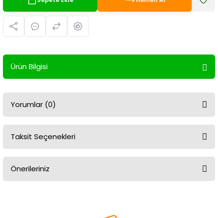
Ürün Bilgisi
Yorumlar (0)
Taksit Seçenekleri
Bu ürüne ilk yorumu siz yapın!
Önerileriniz
Yorum Yaz
Bu ürünün fiyat bilgisi, resim, ürün açıklamalarında ve diğer
konularda yetersiz gördüğünüz noktaları öneri formunu kullanarak
tarafımıza iletebilirsiniz.