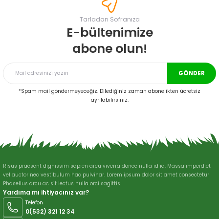
Görüş ve önerileriniz için teşekkür ederiz.
Tarladan Sofranıza
Ürün resmi kalitesiz, bozuk veya görüntülenemiyor.
E-bültenimize
Ürün açıklamasında eksik bilgiler bulunuyor.
abone olun!
Ürün bilgilerinde hatalar bulunuyor.
Ürün fiyatı diğer sitelerden daha pahalı.
GÖNDER
Bu ürüne benzer farklı alternatifler olmalı.
*Spam mail göndermeyeceğiz. Dilediğiniz zaman abonelikten ücretsiz
ayrılabilirsiniz.
Gönder
Risus praesent dignissim sapien arcu viverra donec nulla id id. Massa imperdiet
vel auctor nec vestibulum hac pulvinar. Lorem ipsum dolor sit amet consectetur
Phasellus arcu ac sit lectus nulla orci sagittis.
Yardıma mı ihtiyacınız var?
Telefon
0(532) 321 12 34