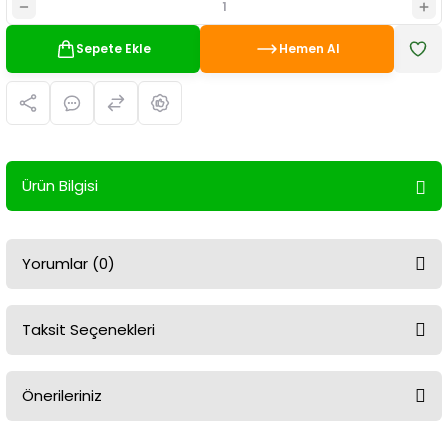
Sepete Ekle
Hemen Al
Ürün Bilgisi
Yorumlar (0)
Taksit Seçenekleri
Bu ürüne ilk yorumu siz yapın!
Önerileriniz
Yorum Yaz
Bu ürünün fiyat bilgisi, resim, ürün açıklamalarında ve diğer