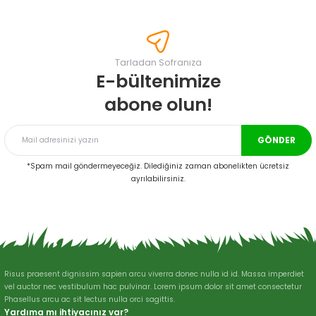
konularda yetersiz gördüğünüz noktaları öneri formunu kullanarak
tarafımıza iletebilirsiniz.
Görüş ve önerileriniz için teşekkür ederiz.
Tarladan Sofranıza
Ürün resmi kalitesiz, bozuk veya görüntülenemiyor.
E-bültenimize
Ürün açıklamasında eksik bilgiler bulunuyor.
abone olun!
Ürün bilgilerinde hatalar bulunuyor.
Ürün fiyatı diğer sitelerden daha pahalı.
GÖNDER
Bu ürüne benzer farklı alternatifler olmalı.
*Spam mail göndermeyeceğiz. Dilediğiniz zaman abonelikten ücretsiz
ayrılabilirsiniz.
Gönder
Risus praesent dignissim sapien arcu viverra donec nulla id id. Massa imperdiet
vel auctor nec vestibulum hac pulvinar. Lorem ipsum dolor sit amet consectetur
Phasellus arcu ac sit lectus nulla orci sagittis.
Yardıma mı ihtiyacınız var?