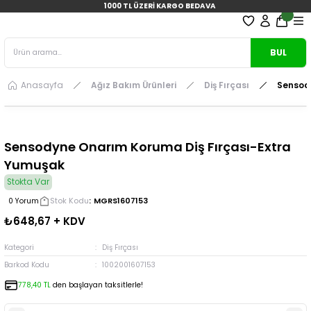
1000 TL ÜZERİ KARGO BEDAVA
BUL
Anasayfa
Ağız Bakım Ürünleri
Diş Fırçası
Sensod
Sensodyne Onarım Koruma Diş Fırçası-Extra
Yumuşak
Stokta Var
Stok Kodu
MGRS1607153
0 Yorum
₺648,67 + KDV
Kategori
Diş Fırçası
Barkod Kodu
1002001607153
778,40 TL
den başlayan taksitlerle!