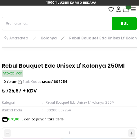
1000 TL ÜZERİ KARGO BEDAVA
BUL
Anasayfa
Kolonya
Rebul Bouquet Edc Unisex Lf Kolon
Rebul Bouquet Edc Unisex Lf Kolonya 250Ml
Stokta Var
Stok Kodu
MGRS1607254
0 Yorum
₺725,67 + KDV
Kategori
Rebul Bouquet Edc Unisex Lf Kolonya 250Ml
Barkod Kodu
1002001607254
870,80 TL
den başlayan taksitlerle!