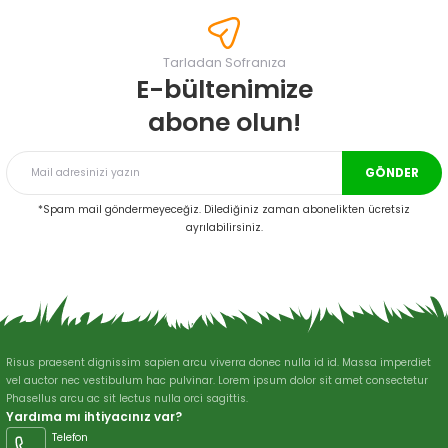
tarafımıza iletebilirsiniz.
Görüş ve önerileriniz için teşekkür ederiz.
Tarladan Sofranıza
Ürün resmi kalitesiz, bozuk veya görüntülenemiyor.
E-bültenimize
Ürün açıklamasında eksik bilgiler bulunuyor.
abone olun!
Ürün bilgilerinde hatalar bulunuyor.
Ürün fiyatı diğer sitelerden daha pahalı.
GÖNDER
Bu ürüne benzer farklı alternatifler olmalı.
*Spam mail göndermeyeceğiz. Dilediğiniz zaman abonelikten ücretsiz
ayrılabilirsiniz.
Gönder
Risus praesent dignissim sapien arcu viverra donec nulla id id. Massa imperdiet
vel auctor nec vestibulum hac pulvinar. Lorem ipsum dolor sit amet consectetur
Phasellus arcu ac sit lectus nulla orci sagittis.
Yardıma mı ihtiyacınız var?
Telefon