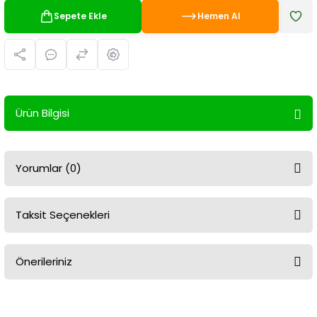
Sepete Ekle
Hemen Al
Ürün Bilgisi
Yorumlar (0)
Taksit Seçenekleri
Bu ürüne ilk yorumu siz yapın!
Önerileriniz
Yorum Yaz
Bu ürünün fiyat bilgisi, resim, ürün açıklamalarında ve diğer
konularda yetersiz gördüğünüz noktaları öneri formunu kullanarak