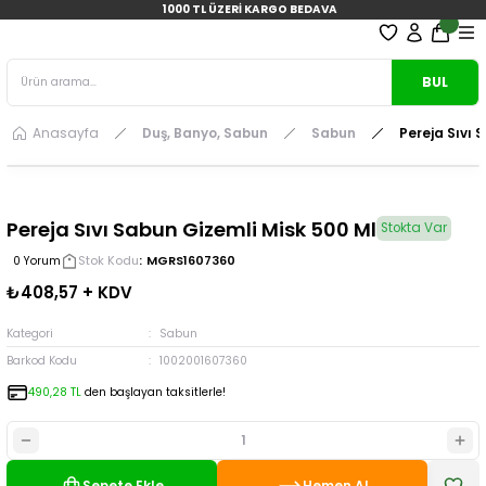
1000 TL ÜZERİ KARGO BEDAVA
BUL
Anasayfa
Duş, Banyo, Sabun
Sabun
Pereja Sıvı 
Pereja Sıvı Sabun Gizemli Misk 500 Ml
Stokta Var
Stok Kodu
MGRS1607360
0 Yorum
₺408,57 + KDV
Kategori
Sabun
Barkod Kodu
1002001607360
490,28 TL
den başlayan taksitlerle!
Sepete Ekle
Hemen Al