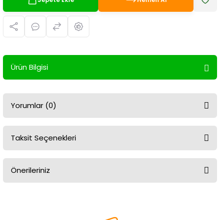
Ürün Bilgisi
Yorumlar (0)
Taksit Seçenekleri
Bu ürüne ilk yorumu siz yapın!
Önerileriniz
Yorum Yaz
Bu ürünün fiyat bilgisi, resim, ürün açıklamalarında ve diğer
konularda yetersiz gördüğünüz noktaları öneri formunu kullanarak
tarafımıza iletebilirsiniz.