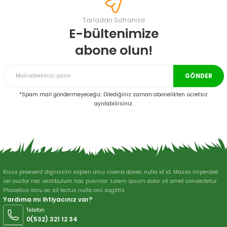
Görüş ve önerileriniz için teşekkür ederiz.
Tarladan Sofranıza
Ürün resmi kalitesiz, bozuk veya görüntülenemiyor.
E-bültenimize
Ürün açıklamasında eksik bilgiler bulunuyor.
abone olun!
Ürün bilgilerinde hatalar bulunuyor.
Ürün fiyatı diğer sitelerden daha pahalı.
GÖNDER
Bu ürüne benzer farklı alternatifler olmalı.
*Spam mail göndermeyeceğiz. Dilediğiniz zaman abonelikten ücretsiz
ayrılabilirsiniz.
Gönder
Risus praesent dignissim sapien arcu viverra donec nulla id id. Massa imperdiet
vel auctor nec vestibulum hac pulvinar. Lorem ipsum dolor sit amet consectetur
Phasellus arcu ac sit lectus nulla orci sagittis.
Yardıma mı ihtiyacınız var?
Telefon
0(532) 321 12 34