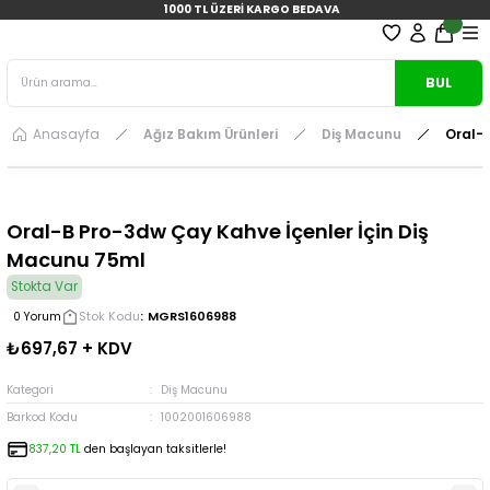
1000 TL ÜZERİ KARGO BEDAVA
BUL
Anasayfa
Ağız Bakım Ürünleri
Diş Macunu
Oral-B
Oral-B Pro-3dw Çay Kahve İçenler İçin Diş
Macunu 75ml
Stokta Var
Stok Kodu
MGRS1606988
0 Yorum
₺697,67 + KDV
Kategori
Diş Macunu
Barkod Kodu
1002001606988
837,20 TL
den başlayan taksitlerle!