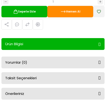
Sepete Ekle
Hemen Al
Ürün Bilgisi
Yorumlar (0)
Taksit Seçenekleri
Bu ürüne ilk yorumu siz yapın!
Önerileriniz
Yorum Yaz
Bu ürünün fiyat bilgisi, resim, ürün açıklamalarında ve diğer