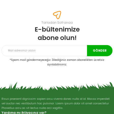
konularda yetersiz gördüğünüz noktaları öneri formunu kullanarak
tarafımıza iletebilirsiniz.
Görüş ve önerileriniz için teşekkür ederiz.
Tarladan Sofranıza
Ürün resmi kalitesiz, bozuk veya görüntülenemiyor.
E-bültenimize
Ürün açıklamasında eksik bilgiler bulunuyor.
abone olun!
Ürün bilgilerinde hatalar bulunuyor.
Ürün fiyatı diğer sitelerden daha pahalı.
GÖNDER
Bu ürüne benzer farklı alternatifler olmalı.
*Spam mail göndermeyeceğiz. Dilediğiniz zaman abonelikten ücretsiz
ayrılabilirsiniz.
Gönder
Risus praesent dignissim sapien arcu viverra donec nulla id id. Massa imperdiet
vel auctor nec vestibulum hac pulvinar. Lorem ipsum dolor sit amet consectetur
Phasellus arcu ac sit lectus nulla orci sagittis.
Yardıma mı ihtiyacınız var?