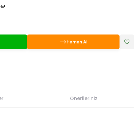
le!
Hemen Al
ri
Önerileriniz
etebilirsiniz.