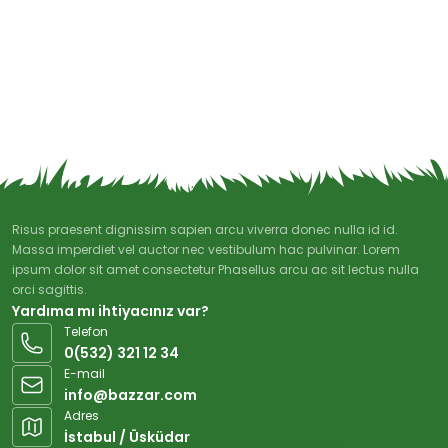
Risus praesent dignissim sapien arcu viverra donec nulla id id.
Massa imperdiet vel auctor nec vestibulum hac pulvinar. Lorem
ipsum dolor sit amet consectetur Phasellus arcu ac sit lectus nulla
orci sagittis.
Yardıma mı ihtiyacınız var?
Telefon
0(532) 321 12 34
E-mail
info@bazzar.com
Adres
İstabul / Üsküdar