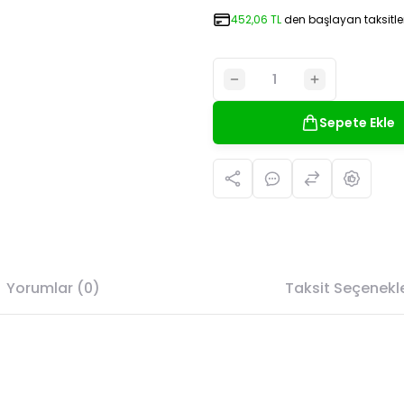
452,06 TL
den başlayan taksitler
Sepete Ekle
Yorumlar (0)
Taksit Seçenekle
da yetersiz gördüğünüz noktaları öneri formunu kullanarak tarafımıza il
Bu ürüne ilk yorumu siz yapın!