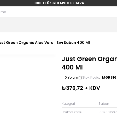
1000 TL ÜZERİ KARGO BEDAVA
ust Green Organic Aloe Veralı Sıvı Sabun 400 Ml
Just Green Organi
400 Ml
Stok Kodu
MGRS16
0 Yorum
₺376,72 + KDV
Kategori
Sabun
Barkod Kodu
100200160