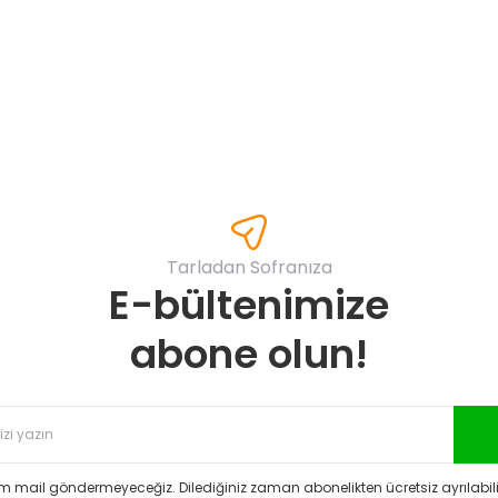
Yorum Yaz
Tarladan Sofranıza
E-bültenimize
Gönder
abone olun!
 mail göndermeyeceğiz. Dilediğiniz zaman abonelikten ücretsiz ayrılabilir