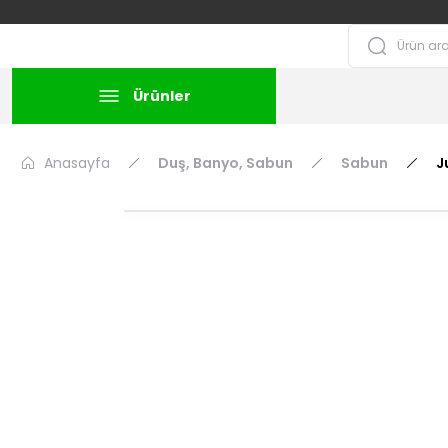
Ürünler
Anasayfa
Duş, Banyo, Sabun
Sabun
J