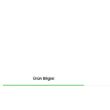
Ürün Bilgisi
Bu ürünün fiyat bilgisi, resim, ürün açıklamalarında ve diğer konular
Görüş ve önerileriniz için teşekkür ederiz.