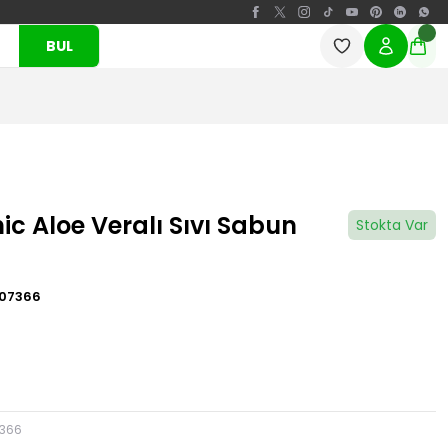
BUL
c Aloe Veralı Sıvı Sabun
Stokta Var
07366
7366